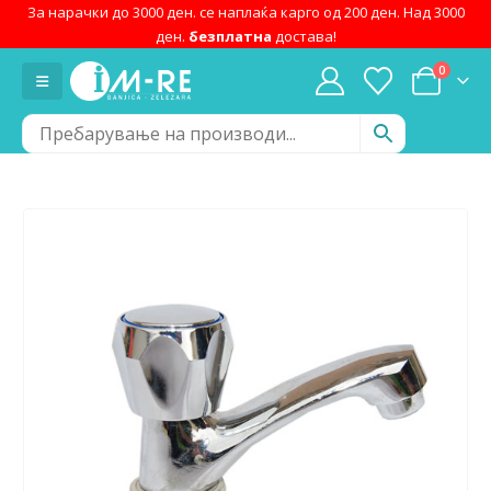
За нарачки до 3000 ден. се наплаќа карго од 200 ден. Над 3000
ден.
безплатна
достава!
0