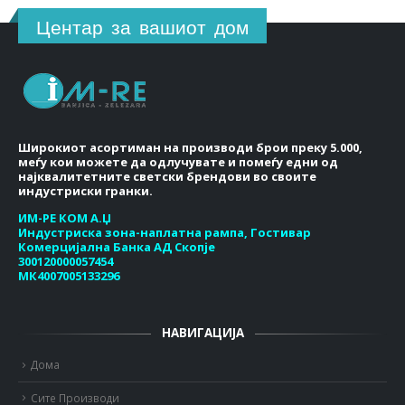
Центар за вашиот дом
Широкиот асортиман на производи брои преку 5.000,
меѓу кои можете да одлучувате и помеѓу едни од
најквалитетните светски брендови во своите
индустриски гранки.
ИМ-РЕ КОМ А.Џ
Индустриска зона-наплатна рампа, Гостивар
Комерцијална Банка АД Скопје
300120000057454
МК4007005133296
НАВИГАЦИЈА
Дома
Сите Производи