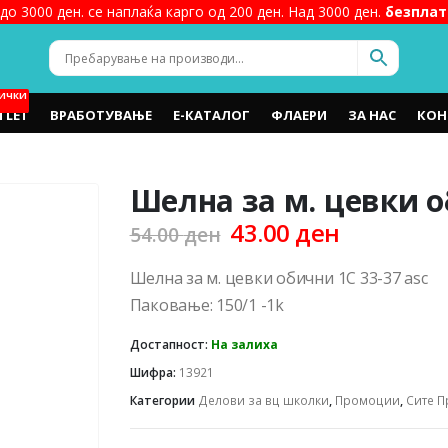
до 3000 ден. се наплаќа карго од 200 ден. Над 3000 ден.
безплат
ИЧКИ
TLET
ВРАБОТУВАЊЕ
Е-КАТАЛОГ
ФЛАЕРИ
ЗА НАС
КОН
Шелна за м. цевки о
Original
Current
43.00
ден
54.00
ден
price
price
was:
is:
Шелна за м. цевки обични 1C 33-37 asc
54.00 ден.
43.00 ден
Паковање: 150/1 -1k
Достапност:
На залиха
Шифра:
13921
Категории
Делови за вц школки
,
Промоции
,
Сите 