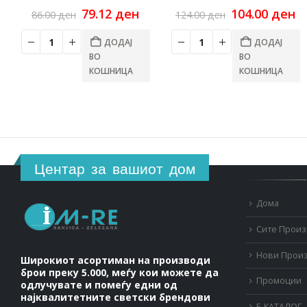
Original
Current
Original
C
79.12
ден
104.00
ден
86.00
ден
124.00
ден
price
price
price
pr
was:
is:
was:
is
ДОДАЈ
ДОДАЈ
86.00 ден.
79.12 ден.
124.00 ден.
10
ВО
ВО
КОШНИЦА
КОШНИЦА
Центар за вашиот дом
Дома
Сите Прои
Нови Прои
Широкиот асортиман на производи
брои преку 5.000, меѓу кои можете да
Промоции
одлучувате и помеѓу едни од
најквалитетните светски брендови
Е-КАТАЛОГ