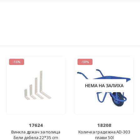
-16%
-18%
НЕМА НА ЗАЛИХА
17624
18208
Винкла држач за полица
Количка градежна AD-303
бели дебела 22*35 cm
плави 50l