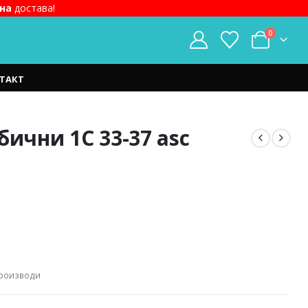
на
достава!
0
ТАКТ
бични 1C 33-37 asc
.
Производи