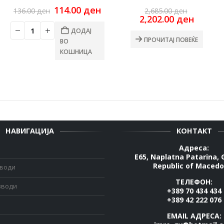
urrent
Original
Current
Original
114.00
ден
136.00
ден
2,685.00
ден
ice
price
price
price
Curren
2,202.00
ден
:
was:
is:
was:
price
ДОДАЈ
4.00 ден.
136.00 ден.
114.00 ден.
2,685.00
is:
ПРОЧИТАЈ ПОВЕЌЕ
ВО
2,202.0
КОШНИЦА
НАВИГАЦИЈА
КОНТАКТ
Адреса:
E65, Naplatna Patarina, 
Republic of Macedo
зводи
ТЕЛЕФОН:
зводи
+389 70 434 434
+389 42 222 076
EMAIL АДРЕСА: