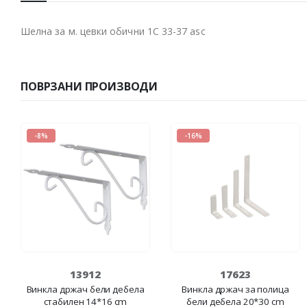
Шелна за м. цевки обични 1C 33-37 asc
ПОВРЗАНИ ПРОИЗВОДИ
-8%
-16%
13912
17623
Винкла држач бели дебела
Винкла држач за полица
стабилен 14*16 cm
бели дебела 20*30 cm