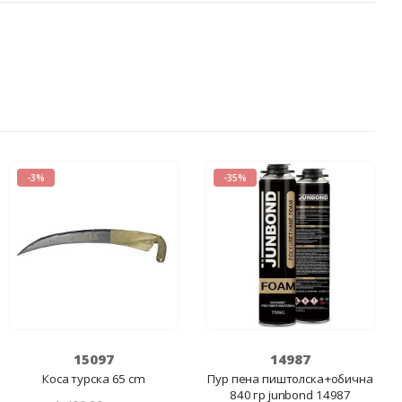
-3%
-35%
15097
14987
Коса турска 65 cm
Пур пена пиштолска+обична
840 гр junbond 14987