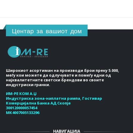
Центар за вашиот дом
Широкиот асортиман на производи брои преку 5.000,
меѓу кои можете да одлучувате и помеѓу едни од
најквалитетните светски брендови во своите
индустриски гранки.
ИМ-РЕ КОМ А.Џ
Индустриска зона-наплатна рампа, Гостивар
Комерцијална Банка АД Скопје
300120000057454
МК4007005133296
НАВИГАЦИЈА