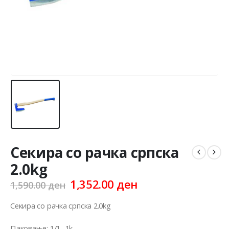
Секира со рачка српска
2.0kg
Original
Current
1,352.00
ден
1,590.00
ден
price
price
was:
is:
Секира со рачка српска 2.0kg
1,590.00 ден.
1,352.00 ден.
Паковање: 1/1 -1k