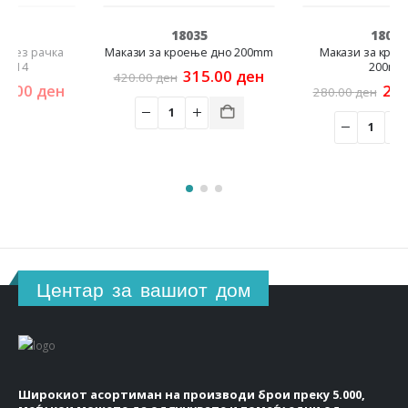
-25%
-20%
18035
18034
Макази за кроење дно 200mm
Макази за кроење криви
200mm
Original
Current
315.00
ден
420.00
ден
rrent
price
price
Original
Cur
224.00
ден
280.00
ден
ice
was:
is:
price
pric
420.00 ден.
315.00 ден.
was:
is:
8.00 ден.
280.00 ден.
224
Центар за вашиот дом
Широкиот асортиман на производи брои преку 5.000,