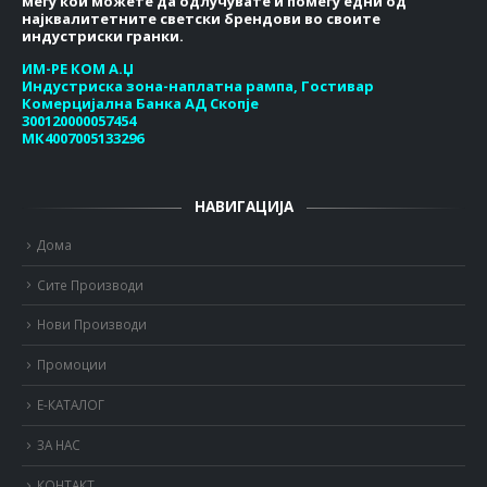
меѓу кои можете да одлучувате и помеѓу едни од
најквалитетните светски брендови во своите
индустриски гранки.
ИМ-РЕ КОМ А.Џ
Индустриска зона-наплатна рампа, Гостивар
Комерцијална Банка АД Скопје
300120000057454
МК4007005133296
НАВИГАЦИЈА
Дома
Сите Производи
Нови Производи
Промоции
Е-КАТАЛОГ
ЗА НАС
КОНТАКТ