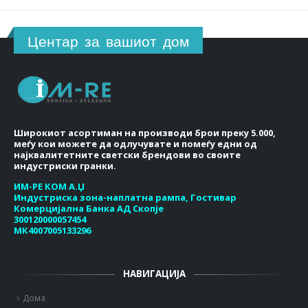
Центар за вашиот дом
Широкиот асортиман на производи брои преку 5.000,
меѓу кои можете да одлучувате и помеѓу едни од
најквалитетните светски брендови во своите
индустриски гранки.
ИМ-РЕ КОМ А.Џ
Индустриска зона-наплатна рампа, Гостивар
Комерцијална Банка АД Скопје
300120000057454
МК4007005133296
НАВИГАЦИЈА
Дома