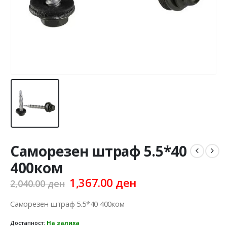
Cаморезен штраф 5.5*40
400ком
Original
Current
1,367.00
ден
2,040.00
ден
price
price
was:
is:
Cаморезен штраф 5.5*40 400ком
2,040.00 ден.
1,367.00 ден.
Достапност:
На залиха