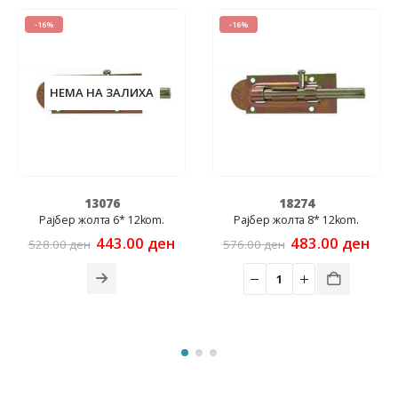
-16%
-16%
НЕМА НА ЗАЛИХА
13076
18274
Рајбер жолта 6* 12kom.
Рајбер жолта 8* 12kom.
Original
Current
Original
Cur
443.00
ден
483.00
ден
528.00
ден
576.00
ден
price
price
price
pric
was:
is:
was:
is:
528.00 ден.
443.00 ден.
576.00 ден.
483