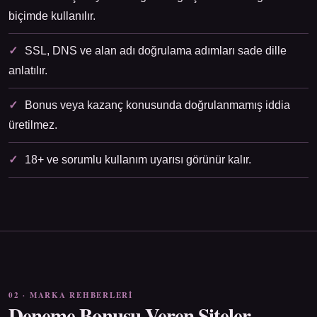
biçimde kullanılır.
SSL, DNS ve alan adı doğrulama adımları sade dille
anlatılır.
Bonus veya kazanç konusunda doğrulanmamış iddia
üretilmez.
18+ ve sorumlu kullanım uyarısı görünür kalır.
02 · MARKA REHBERLERİ
Deneme Bonusu Veren Siteler