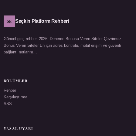
Seçkin Platform Rehberi
SE
Güncel giriş rehberi 2026: Deneme Bonusu Veren Siteler Çevrimsiz
Bonus Veren Siteler En için adres kontrolü, mobil erişim ve güvenli
bağlantı notlarını…
BÖLÜMLER
Rehber
Karşılaştırma
SSS
YASAL UYARI