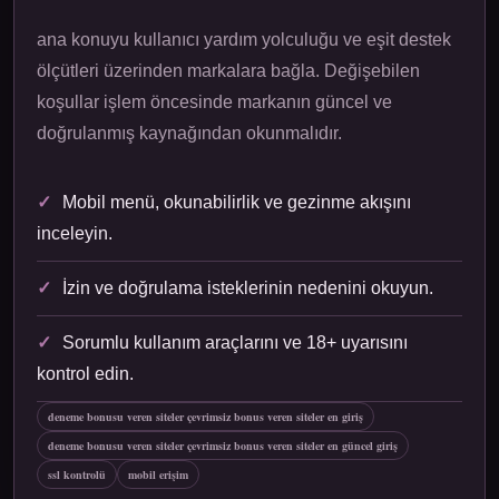
ana konuyu kullanıcı yardım yolculuğu ve eşit destek
ölçütleri üzerinden markalara bağla. Değişebilen
koşullar işlem öncesinde markanın güncel ve
doğrulanmış kaynağından okunmalıdır.
Mobil menü, okunabilirlik ve gezinme akışını
inceleyin.
İzin ve doğrulama isteklerinin nedenini okuyun.
Sorumlu kullanım araçlarını ve 18+ uyarısını
kontrol edin.
deneme bonusu veren siteler çevrimsiz bonus veren siteler en giriş
deneme bonusu veren siteler çevrimsiz bonus veren siteler en güncel giriş
ssl kontrolü
mobil erişim