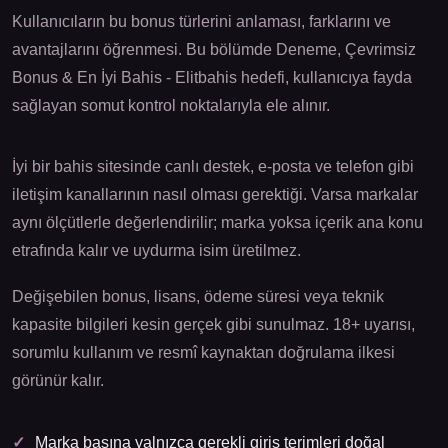
Kullanıcıların bu bonus türlerini anlaması, farklarını ve
avantajlarını öğrenmesi. Bu bölümde Deneme, Çevrimsiz
Bonus & En İyi Bahis - Elitbahis hedefi, kullanıcıya fayda
sağlayan somut kontrol noktalarıyla ele alınır.
İyi bir bahis sitesinde canlı destek, e-posta ve telefon gibi
iletişim kanallarının nasıl olması gerektiği. Varsa markalar
aynı ölçütlerle değerlendirilir; marka yoksa içerik ana konu
etrafında kalır ve uydurma isim üretilmez.
Değişebilen bonus, lisans, ödeme süresi veya teknik
kapasite bilgileri kesin gerçek gibi sunulmaz. 18+ uyarısı,
sorumlu kullanım ve resmî kaynaktan doğrulama ilkesi
görünür kalır.
Marka başına yalnızca gerekli giriş terimleri doğal