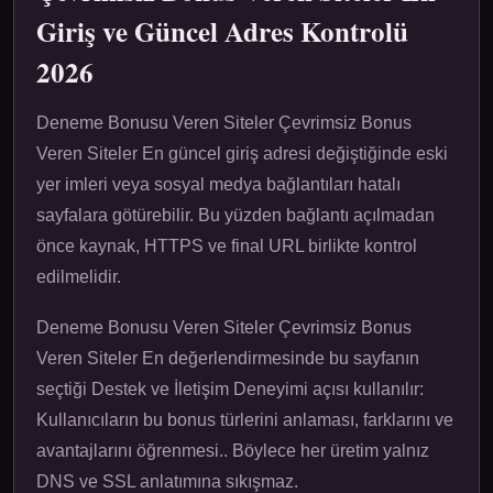
Giriş ve Güncel Adres Kontrolü
2026
Deneme Bonusu Veren Siteler Çevrimsiz Bonus
Veren Siteler En güncel giriş adresi değiştiğinde eski
yer imleri veya sosyal medya bağlantıları hatalı
sayfalara götürebilir. Bu yüzden bağlantı açılmadan
önce kaynak, HTTPS ve final URL birlikte kontrol
edilmelidir.
Deneme Bonusu Veren Siteler Çevrimsiz Bonus
Veren Siteler En değerlendirmesinde bu sayfanın
seçtiği Destek ve İletişim Deneyimi açısı kullanılır:
Kullanıcıların bu bonus türlerini anlaması, farklarını ve
avantajlarını öğrenmesi.. Böylece her üretim yalnız
DNS ve SSL anlatımına sıkışmaz.