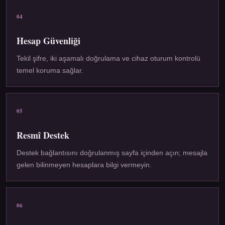
04
Hesap Güvenliği
Tekil şifre, iki aşamalı doğrulama ve cihaz oturum kontrolü
temel koruma sağlar.
05
Resmî Destek
Destek bağlantısını doğrulanmış sayfa içinden açın; mesajla
gelen bilinmeyen hesaplara bilgi vermeyin.
06