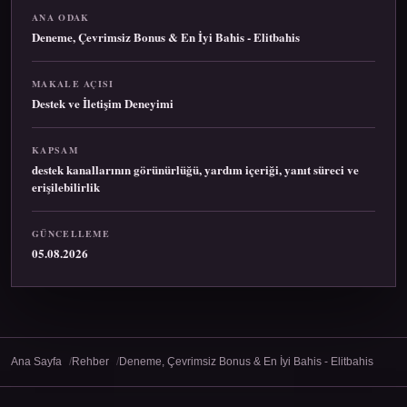
ANA ODAK
Deneme, Çevrimsiz Bonus & En İyi Bahis - Elitbahis
MAKALE AÇISI
Destek ve İletişim Deneyimi
KAPSAM
destek kanallarının görünürlüğü, yardım içeriği, yanıt süreci ve
erişilebilirlik
GÜNCELLEME
05.08.2026
Ana Sayfa
Rehber
Deneme, Çevrimsiz Bonus & En İyi Bahis - Elitbahis