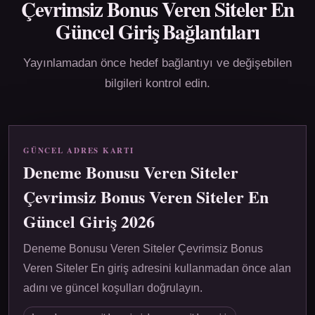
Çevrimsiz Bonus Veren Siteler En
Güncel Giriş Bağlantıları
Yayınlamadan önce hedef bağlantıyı ve değişebilen
bilgileri kontrol edin.
GÜNCEL ADRES KARTI
Deneme Bonusu Veren Siteler
Çevrimsiz Bonus Veren Siteler En
Güncel Giriş 2026
Deneme Bonusu Veren Siteler Çevrimsiz Bonus
Veren Siteler En giriş adresini kullanmadan önce alan
adını ve güncel koşulları doğrulayın.