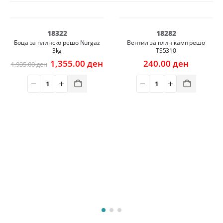
-30%
18322
18282
Боца за плинско решо Nurgaz
Вентил за плин камп решо
3kg
TS5310
rent
e
Original
Current
1,355.00
ден
240.00
ден
1,935.00
ден
price
price
00 ден.
was:
is:
1,935.00 ден.
1,355.00 ден.