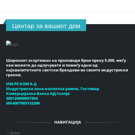
Центар за вашиот дом
Широкиот асортиман на производи брои преку 5.000, меѓу
кои можете да одлучувате и помеѓу едни од
најквалитетните светски брендови во своите индустриски
гранки.
ИМ-РЕ КОМ А.Џ
Индустриска зона-наплатна рампа, Гостивар
Комерцијална Банка АД Скопје
300120000057454
МК4007005133296
НАВИГАЦИЈА
Дома