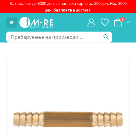
За нарачки до 3000 ден. се наплаќа карго од 200 ден. Над 3000
ден.
безплатна
достава!
1