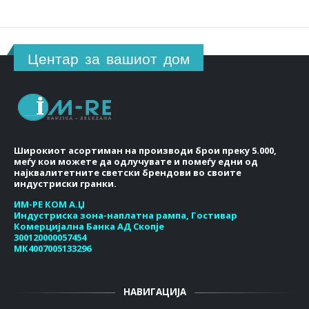
Центар за вашиот дом
Широкиот асортиман на производи брои преку 5.000,
меѓу кои можете да одлучувате и помеѓу едни од
најквалитетните светски брендови во своите
индустриски гранки.
ИМ-РЕ КОМ А.Џ
Индустриска зона-наплатна рампа, Гостивар
Комерцијална Банка АД Скопје
300120000057454
МК4007005133296
НАВИГАЦИЈА