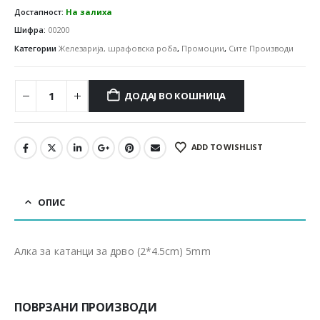
Достапност:
На залиха
Шифра:
00200
Категории
Железарија, шрафовска роба
,
Промоции
,
Сите Производи
ДОДАЈ ВО КОШНИЦА
ADD TO WISHLIST
ОПИС
Алка за катанци за дрво (2*4.5cm) 5mm
ПОВРЗАНИ ПРОИЗВОДИ