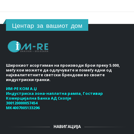
Центар за вашиот дом
Широкиот асортиман на производи брои преку 5.000,
меѓу кои можете да одлучувате и помеѓу едни од
најквалитетните светски брендови во своите
индустриски гранки.
ИМ-РЕ КОМ А.Џ
Индустриска зона-наплатна рампа, Гостивар
Комерцијална Банка АД Скопје
300120000057454
МК4007005133296
НАВИГАЦИЈА