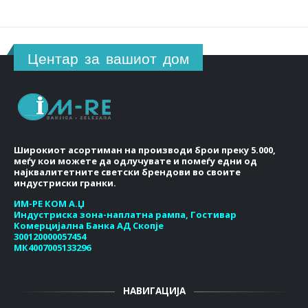
Центар за вашиот дом
Широкиот асортиман на производи брои преку 5.000,
меѓу кои можете да одлучувате и помеѓу едни од
најквалитетните светски брендови во своите
индустриски гранки.
ИМ-РЕ КОМ А.Џ
Индустриска зона-наплатна рампа, Гостивар
Комерцијална Банка АД Скопје
300120000057454
МК4007005133296
НАВИГАЦИЈА