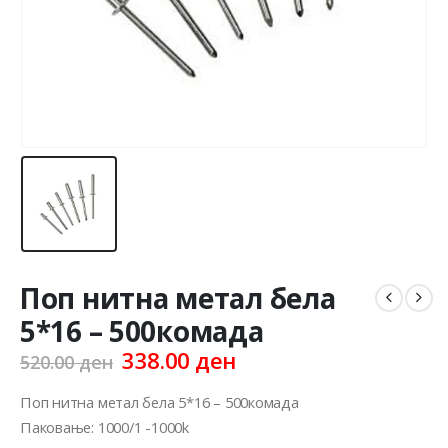
Поп нитна метал бела
5*16 – 500комада
Original
Current
338.00
ден
520.00
ден
price
price
was:
is:
Поп нитна метал бела 5*16 – 500комада
520.00 ден.
338.00 ден.
Паковање: 1000/1 -1000k