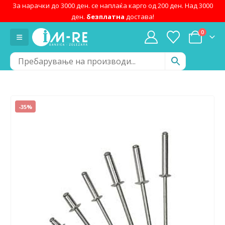
За нарачки до 3000 ден. се наплаќа карго од 200 ден. Над 3000
ден.
безплатна
достава!
0
-35%