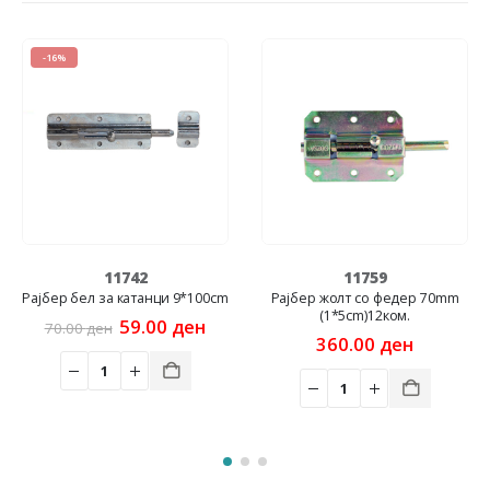
11759
11751
ци 9*100cm
Рајбер жолт со федер 70mm
Сурмиња бел 20
(1*5cm)12ком.
nal
Current
0
ден
173.00
ден
price
360.00
ден
is:
0 ден.
59.00 ден.