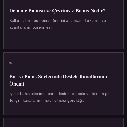
Deneme Bonusu ve Çevrimsiz Bonus Nedir?
Kullanıcıların bu bonus türlerini anlaması, farklarını ve
avantajlarını öğrenmesi.
02
En İyi Bahis Sitelerinde Destek Kanallarının
Önemi
İyi bir bahis sitesinde canlı destek, e-posta ve telefon gibi
iletişim kanallarının nasıl olması gerektiği.