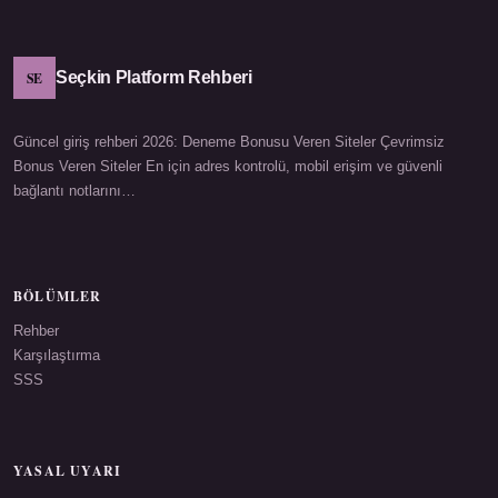
Seçkin Platform Rehberi
SE
Güncel giriş rehberi 2026: Deneme Bonusu Veren Siteler Çevrimsiz
Bonus Veren Siteler En için adres kontrolü, mobil erişim ve güvenli
bağlantı notlarını…
BÖLÜMLER
Rehber
Karşılaştırma
SSS
YASAL UYARI