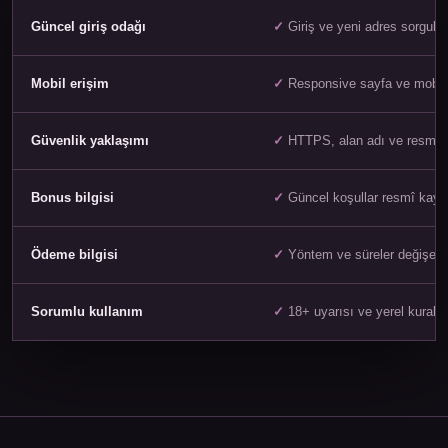
Güncel giriş odağı
✓
Giriş ve yeni adres sorguları
Mobil erişim
✓
Responsive sayfa ve mobil t
Güvenlik yaklaşımı
✓
HTTPS, alan adı ve resmî 
Bonus bilgisi
✓
Güncel koşullar resmî kayna
Ödeme bilgisi
✓
Yöntem ve süreler değişebil
Sorumlu kullanım
✓
18+ uyarısı ve yerel kurall