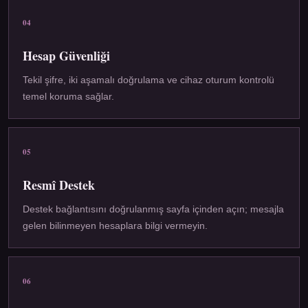
04
Hesap Güvenliği
Tekil şifre, iki aşamalı doğrulama ve cihaz oturum kontrolü
temel koruma sağlar.
05
Resmî Destek
Destek bağlantısını doğrulanmış sayfa içinden açın; mesajla
gelen bilinmeyen hesaplara bilgi vermeyin.
06