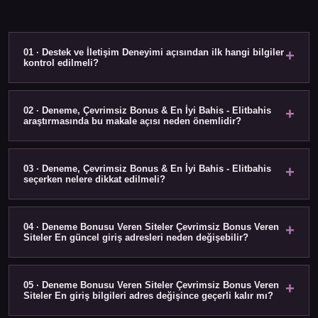
01 · Destek ve İletişim Deneyimi açısından ilk hangi bilgiler
+
kontrol edilmeli?
Destek kanallarının görünürlüğü, yardım içeriği, yanıt
02 · Deneme, Çevrimsiz Bonus & En İyi Bahis - Elitbahis
+
araştırmasında bu makale açısı neden önemlidir?
süreci ve erişilebilirlik birlikte değerlendirilmelidir. Tek
bir işaret veya tanıtım cümlesi yerine koşullar
Kullanıcının amacı yalnız bağlantıya ulaşmak değil,
doğrulanabilir kaynaklardan okunmalıdır.
03 · Deneme, Çevrimsiz Bonus & En İyi Bahis - Elitbahis
+
seçerken nelere dikkat edilmeli?
işlem öncesinde riskleri ve değişebilen koşulları
anlamaktır. Bu nedenle Destek ve İletişim Deneyimi
Güncel alan adı, bağlantı güvenliği, açık kullanım
başlığı karar sürecine ayrı bir kontrol katmanı ekler.
04 · Deneme Bonusu Veren Siteler Çevrimsiz Bonus Veren
+
Siteler En güncel giriş adresleri neden değişebilir?
koşulları, destek kanalları ve ödeme kuralları birlikte
değerlendirilmelidir. Tek bir işarete dayanmak yerine
Alan adı ve erişim koşulları zaman içinde değişebilir.
bilgiler resmî kaynaklardan doğrulanmalıdır.
05 · Deneme Bonusu Veren Siteler Çevrimsiz Bonus Veren
+
Siteler En giriş bilgileri adres değişince geçerli kalır mı?
Eski bağlantılar yerine güncel adresi, HTTPS