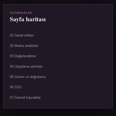
İÇİNDEKİLER
Sayfa haritası
01 Genel rehber
02 Marka analizleri
03 Değerlendirme
04 Uygulama adımları
05 Güven ve doğrulama
06 SSS
07 Güncel kaynaklar