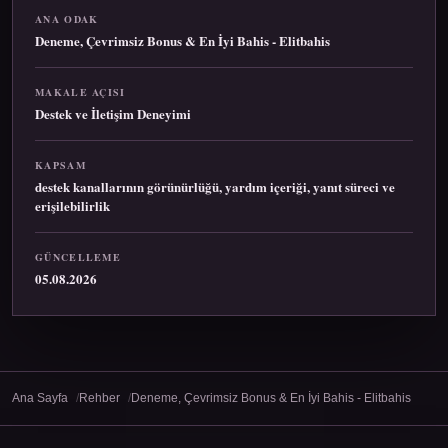
ANA ODAK
Deneme, Çevrimsiz Bonus & En İyi Bahis - Elitbahis
MAKALE AÇISI
Destek ve İletişim Deneyimi
KAPSAM
destek kanallarının görünürlüğü, yardım içeriği, yanıt süreci ve
erişilebilirlik
GÜNCELLEME
05.08.2026
Ana Sayfa
Rehber
Deneme, Çevrimsiz Bonus & En İyi Bahis - Elitbahis