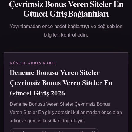
Çevrimsiz Bonus Veren Siteler En
Güncel Giriş Bağlantıları
Yayınlamadan önce hedef bağlantıyı ve değişebilen
bilgileri kontrol edin.
GÜNCEL ADRES KARTI
Deneme Bonusu Veren Siteler
Çevrimsiz Bonus Veren Siteler En
Güncel Giriş 2026
Deneme Bonusu Veren Siteler Çevrimsiz Bonus
Veren Siteler En giriş adresini kullanmadan önce alan
adını ve güncel koşulları doğrulayın.