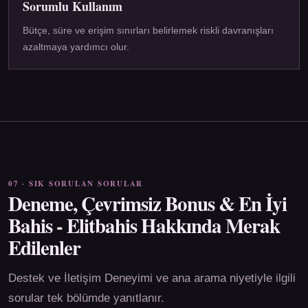
Sorumlu Kullanım
Bütçe, süre ve erişim sınırları belirlemek riskli davranışları
azaltmaya yardımcı olur.
07 · SIK SORULAN SORULAR
Deneme, Çevrimsiz Bonus & En İyi
Bahis - Elitbahis Hakkında Merak
Edilenler
Destek ve İletişim Deneyimi ve ana arama niyetiyle ilgili
sorular tek bölümde yanıtlanır.