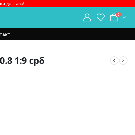
на
достава!
0
ТАКТ
.8 1:9 срб