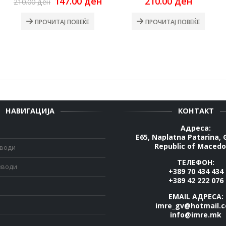
urrent
Original
Current
147.00
ден
210.00
ден
210.00
ден
ice
price
price
:
was:
is:
ПРОЧИТАЈ ПОВЕЌЕ
ПРОЧИТАЈ ПОВЕЌЕ
7.00 ден.
210.00 ден.
147.00 ден.
НАВИГАЦИЈА
КОНТАКТ
Адреса:
E65, Naplatna Patarina, 
Republic of Macedo
зводи
ТЕЛЕФОН:
зводи
+389 70 434 434
+389 42 222 076
EMAIL АДРЕСА:
imre_gv@hotmail.
info@imre.mk