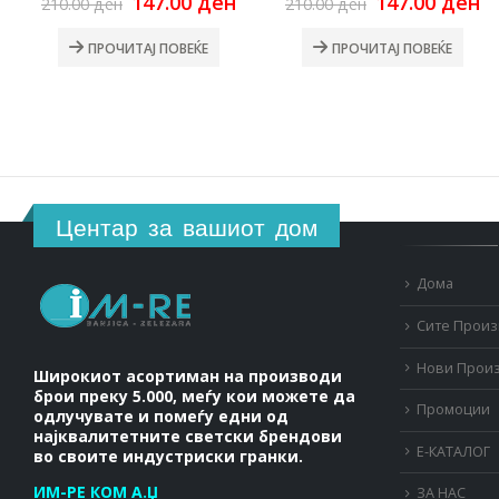
Original
Current
Original
C
147.00
ден
147.00
ден
210.00
ден
210.00
ден
price
price
price
pr
was:
is:
was:
is
ПРОЧИТАЈ ПОВЕЌЕ
ПРОЧИТАЈ ПОВЕЌЕ
210.00 ден.
147.00 ден.
210.00 ден.
14
Центар за вашиот дом
Дома
Сите Прои
Нови Прои
Широкиот асортиман на производи
брои преку 5.000, меѓу кои можете да
Промоции
одлучувате и помеѓу едни од
најквалитетните светски брендови
Е-КАТАЛОГ
во своите индустриски гранки.
ИМ-РЕ КОМ А.Џ
ЗА НАС