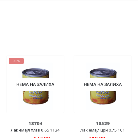
-30%
НЕМА НА ЗАЛИХА
НЕМА НА ЗАЛИХА
18704
18529
Лак емајл плав 0.65 1134
Лак емајл црн 0.75 101