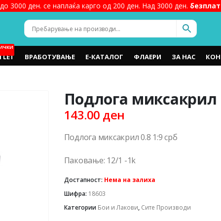
до 3000 ден. се наплаќа карго од 200 ден. Над 3000 ден.
безплат
ИЧКИ
TLET
ВРАБОТУВАЊЕ
Е-КАТАЛОГ
ФЛАЕРИ
ЗА НАС
КОН
Подлога миксакрил 0
143.00
ден
Подлога миксакрил 0.8 1:9 срб
Паковање: 12/1 -1k
Достапност:
Нема на залиха
Шифра:
18603
Категории
Бои и Лакови
,
Сите Производи