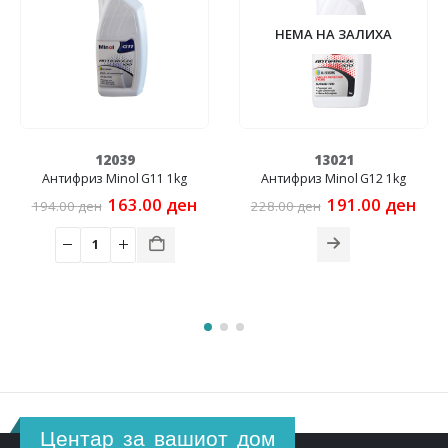
НЕМА НА ЗАЛИХА
НЕМА Н
12039
13021
1
 Minol G11 1kg
Антифриз Minol G12 1kg
Брзосушив ем
Original
Current
Original
Current
163.00
ден
191.00
ден
н
228.00
ден
price
price
price
price
300.00
ден
was:
is:
was:
is:
194.00 ден.
163.00 ден.
228.00 ден.
191.00 ден.
Центар за вашиот дом