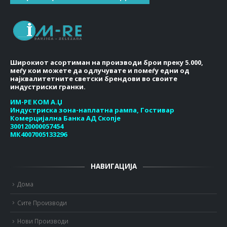
Широкиот асортиман на производи брои преку 5.000,
меѓу кои можете да одлучувате и помеѓу едни од
најквалитетните светски брендови во своите
индустриски гранки.
ИМ-РЕ КОМ А.Џ
Индустриска зона-наплатна рампа, Гостивар
Комерцијална Банка АД Скопје
300120000057454
МК4007005133296
НАВИГАЦИЈА
Дома
Сите Производи
Нови Производи