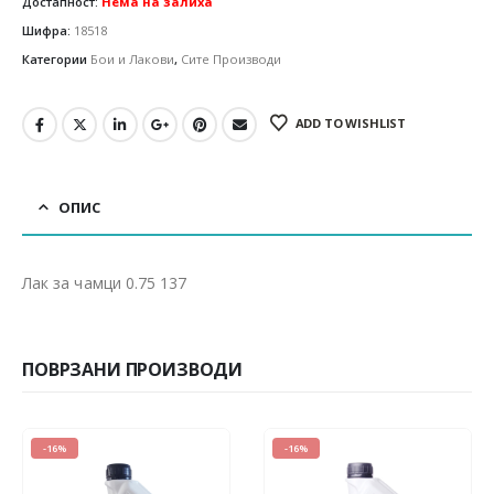
Достапност:
Нема на залиха
Шифра:
18518
Категории
Бои и Лакови
,
Сите Производи
ADD TO WISHLIST
ОПИС
Лак за чамци 0.75 137
ПОВРЗАНИ ПРОИЗВОДИ
-16%
-30%