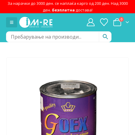
За нарачки до 3000 ден. се наплаќа карго од 200 ден. Над 3000
ден.
безплатна
достава!
0