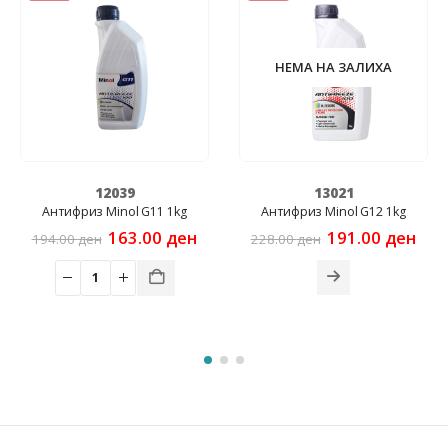
НЕМА НА ЗАЛИХА
12039
13021
Антифриз Minol G11 1kg
Антифриз Minol G12 1kg
Original
Current
Original
Cur
163.00
ден
191.00
ден
194.00
ден
228.00
ден
price
price
price
pric
was:
is:
was:
is:
194.00 ден.
163.00 ден.
228.00 ден.
191