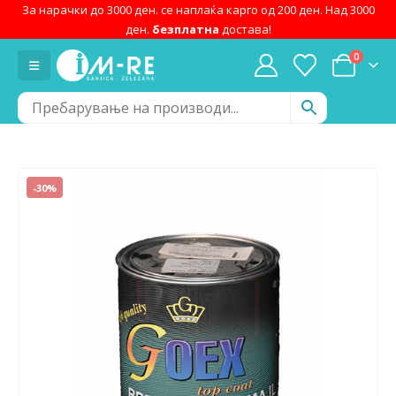
За нарачки до 3000 ден. се наплаќа карго од 200 ден. Над 3000
ден.
безплатна
достава!
0
-30%