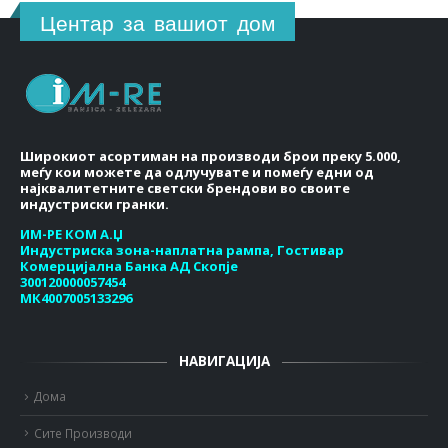
Центар за вашиот дом
Широкиот асортиман на производи брои преку 5.000,
меѓу кои можете да одлучувате и помеѓу едни од
најквалитетните светски брендови во своите
индустриски гранки.
ИМ-РЕ КОМ А.Џ
Индустриска зона-наплатна рампа, Гостивар
Комерцијална Банка АД Скопје
300120000057454
МК4007005133296
НАВИГАЦИЈА
Дома
Сите Производи