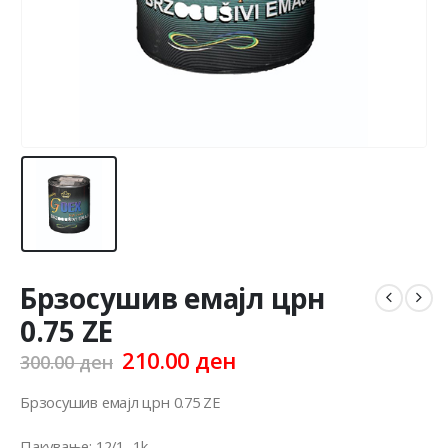
Брзосушив емајл црн
0.75 ZE
Original
Current
210.00
ден
300.00
ден
price
price
was:
is:
Брзосушив емајл црн 0.75 ZE
300.00 ден.
210.00 ден.
Пакување: 12/1 -1k