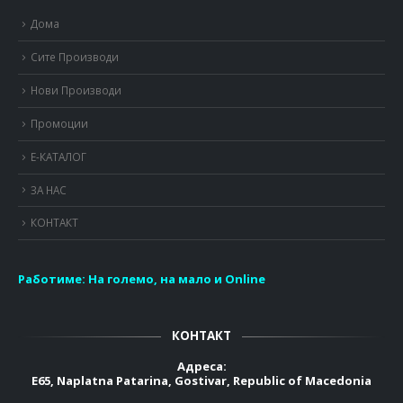
Дома
Сите Производи
Нови Производи
Промоции
Е-КАТАЛОГ
ЗА НАС
КОНТАКТ
Работиме:
На големо, на мало и Online
КОНТАКТ
Адреса:
E65, Naplatna Patarina, Gostivar, Republic of Macedonia