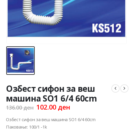
Озбест сифон за веш
машина SO1 6/4 60cm
Original
Current
102.00
ден
136.00
ден
price
price
was:
is:
Озбест сифон за веш машина SO1 6/4 60cm
136.00 ден.
102.00 ден.
Паковање: 100/1 -1k