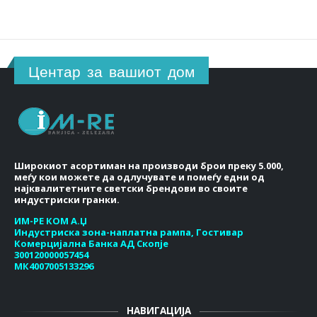
Центар за вашиот дом
Широкиот асортиман на производи брои преку 5.000,
меѓу кои можете да одлучувате и помеѓу едни од
најквалитетните светски брендови во своите
индустриски гранки.
ИМ-РЕ КОМ А.Џ
Индустриска зона-наплатна рампа, Гостивар
Комерцијална Банка АД Скопје
300120000057454
МК4007005133296
НАВИГАЦИЈА