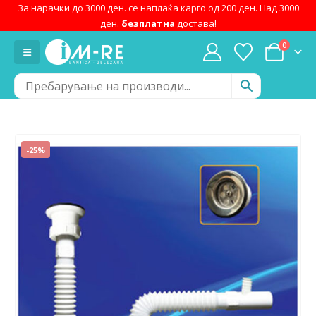
За нарачки до 3000 ден. се наплаќа карго од 200 ден. Над 3000
ден.
безплатна
достава!
0
-25%