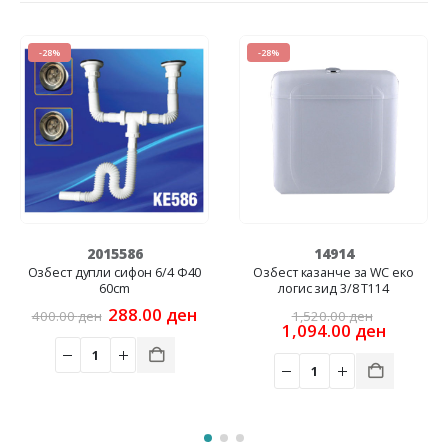
-28%
-28%
2015586
14914
Озбест дупли сифон 6/4 Ф40
Озбест казанче за WC еко
60cm
логис зид 3/8 Т114
rrent
Original
Current
Original
288.00
ден
400.00
ден
1,520.00
ден
ice
price
price
price
Current
1,094.00
ден
was:
is:
was:
price
0.00 ден.
400.00 ден.
288.00 ден.
1,520.00
is:
1,094.0