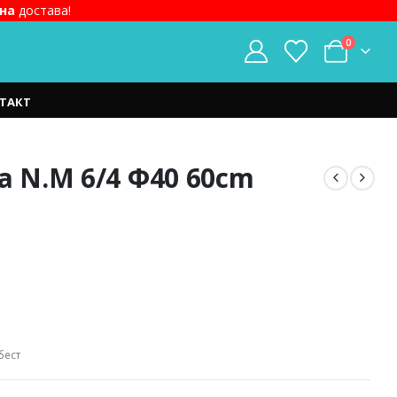
на
достава!
0
ТАКТ
а N.M 6/4 Ф40 60cm
t
ден.
бест