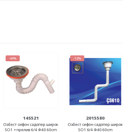
-44%
-12%
14S521
2015580
Озбест сифон садопер широк
Озбест сифон садопер широк
SO1 + прелив 6/4 Ф40 60cm
SO1 6/4 Ф40 60cm