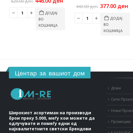
Original
Current
446.00
ден
620.00
ден
price
price
Original
C
377.00
ден
443.00
ден
was:
is:
price
pr
ДОДАЈ
620.00 ден.
446.00 ден.
was:
is
ДОДАЈ
ВО
443.00 ден.
37
ВО
КОШНИЦА
КОШНИЦА
Центар за вашиот дом
Дома
Сите Прои
Нови Прои
Широкиот асортиман на производи
брои преку 5.000, меѓу кои можете да
Промоции
одлучувате и помеѓу едни од
најквалитетните светски брендови
Е-КАТАЛОГ