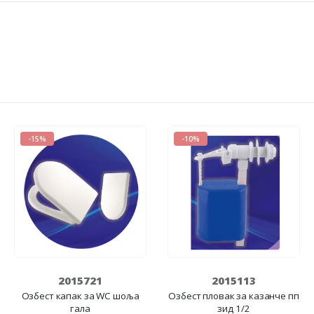
-15%
-10%
2015721
2015113
Озбест капак за WC шоља
Озбест пловак за казанче пп
гала
зид 1/2