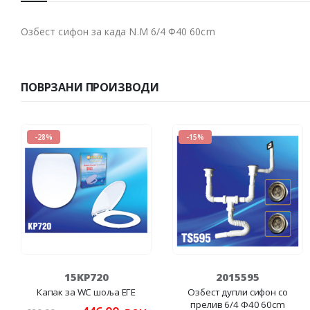
Озбест сифон за када N.M 6/4 Ф40 60cm
ПОВРЗАНИ ПРОИЗВОДИ
-28%
-15%
15KP720
2015595
Капак за WC шоља ЕГЕ
Озбест дупли сифон со
прелив 6/4 Ф40 60cm