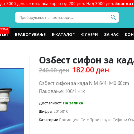
до 3000 ден. се наплаќа карго од 200 ден. Над 3000 ден.
безплат
ИЧКИ
TLET
ВРАБОТУВАЊЕ
Е-КАТАЛОГ
ФЛАЕРИ
ЗА НАС
КОН
Озбест сифон за кад
Original
Curren
182.00
ден
240.00
ден
price
price
was:
is:
Озбест сифон за када N.M 6/4 Ф40 60cm
240.00 ден.
182.00 
Паковање: 100/1 -1k
Достапност:
На залиха
Шифра:
2015810
Категории
Промоции
,
Сите Производи
,
Сифони Оз