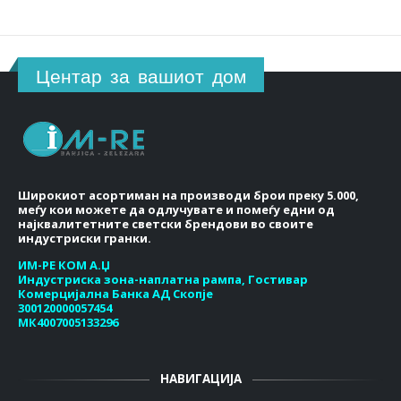
Центар за вашиот дом
Широкиот асортиман на производи брои преку 5.000,
меѓу кои можете да одлучувате и помеѓу едни од
најквалитетните светски брендови во своите
индустриски гранки.
ИМ-РЕ КОМ А.Џ
Индустриска зона-наплатна рампа, Гостивар
Комерцијална Банка АД Скопје
300120000057454
МК4007005133296
НАВИГАЦИЈА