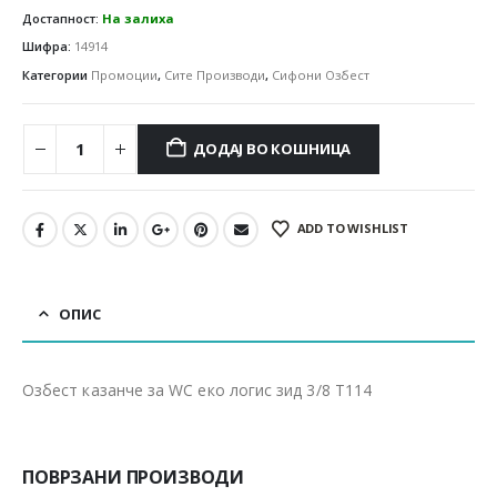
Достапност:
На залиха
Шифра:
14914
Категории
Промоции
,
Сите Производи
,
Сифони Озбест
ДОДАЈ ВО КОШНИЦА
ADD TO WISHLIST
ОПИС
Озбест казанче за WC еко логис зид 3/8 Т114
ПОВРЗАНИ ПРОИЗВОДИ