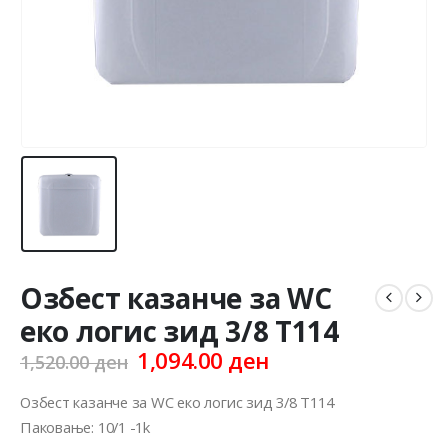
Озбест казанче за WC
еко логис зид 3/8 Т114
Original
Current
1,094.00
ден
1,520.00
ден
price
price
was:
is:
Озбест казанче за WC еко логис зид 3/8 Т114
1,520.00 ден.
1,094.00 ден.
Паковање: 10/1 -1k