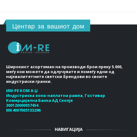
Центар за вашиот дом
Широкиот асортиман на производи брои преку 5.000,
меѓу кои можете да одлучувате и помеѓу едни од
најквалитетните светски брендови во своите
индустриски гранки.
ИМ-РЕ КОМ А.Џ
Индустриска зона-наплатна рампа, Гостивар
Комерцијална Банка АД Скопје
300120000057454
МК4007005133296
НАВИГАЦИЈА