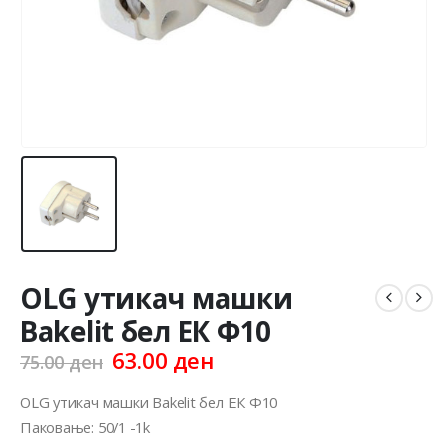
OLG утикач машки
Bakelit бел ЕК Ф10
Original
Current
63.00
ден
75.00
ден
price
price
was:
is:
OLG утикач машки Bakelit бел ЕК Ф10
75.00 ден.
63.00 ден.
Паковање: 50/1 -1k