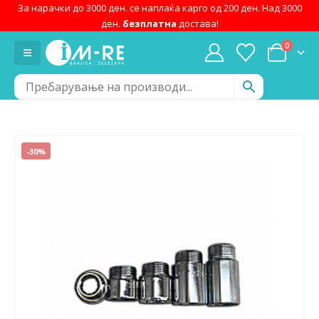
За нарачки до 3000 ден. се наплаќа карго од 200 ден. Над 3000
ден.
безплатна
достава!
0
-30%