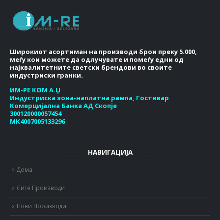
Широкиот асортиман на производи брои преку 5.000,
меѓу кои можете да одлучувате и помеѓу едни од
најквалитетните светски брендови во своите
индустриски гранки.
ИМ-РЕ КОМ А.Џ
Индустриска зона-наплатна рампа, Гостивар
Комерцијална Банка АД Скопје
300120000057454
МК4007005133296
НАВИГАЦИЈА
Дома
Сите Производи
Нови Производи