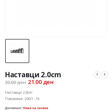
Наставци 2.0cm
Original
Current
21.00
ден
30.00
ден
price
price
was:
is:
Наставци 2.0cm
30.00 ден.
21.00 ден.
Паковање: 200/1 -1k
Достапност:
Нема на залиха