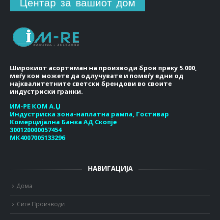
Центар за вашиот дом
Широкиот асортиман на производи брои преку 5.000,
меѓу кои можете да одлучувате и помеѓу едни од
најквалитетните светски брендови во своите
индустриски гранки.
ИМ-РЕ КОМ А.Џ
Индустриска зона-наплатна рампа, Гостивар
Комерцијална Банка АД Скопје
300120000057454
МК4007005133296
НАВИГАЦИЈА
Дома
Сите Производи