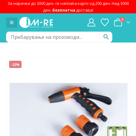
За нарачки до 3000 ден. се наплаќа карго од 200 ден. Над 3000
ден.
безплатна
достава!
0
-22%