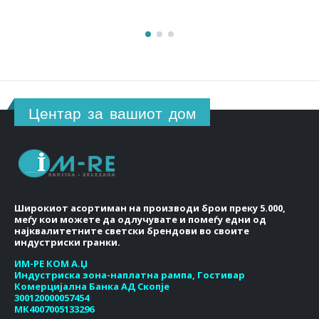
Центар за вашиот дом
Широкиот асортиман на производи брои преку 5.000,
меѓу кои можете да одлучувате и помеѓу едни од
најквалитетните светски брендови во своите
индустриски гранки.
ИМ-РЕ КОМ А.Џ
Индустриска зона-наплатна рампа, Гостивар
Комерцијална Банка АД Скопје
300120000057454
МК4007005133296