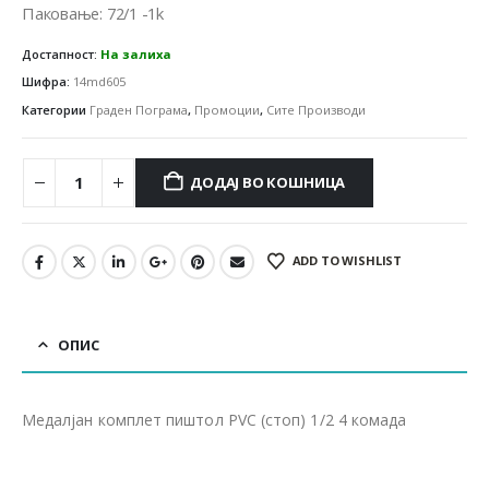
450.00 ден.
351.00 ден.
Паковање: 72/1 -1k
Достапност:
На залиха
Шифра:
14md605
Категории
Граден Пограма
,
Промоции
,
Сите Производи
ДОДАЈ ВО КОШНИЦА
ADD TO WISHLIST
ОПИС
Медалјан комплет пиштол PVC (стоп) 1/2 4 комада