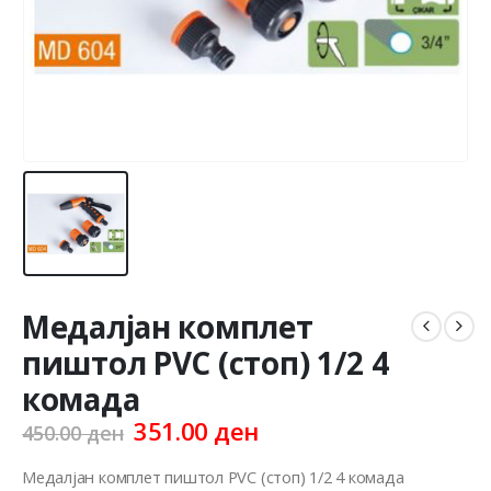
Медалјан комплет
пиштол PVC (стоп) 1/2 4
комада
Original
Current
351.00
ден
450.00
ден
price
price
was:
is:
Медалјан комплет пиштол PVC (стоп) 1/2 4 комада