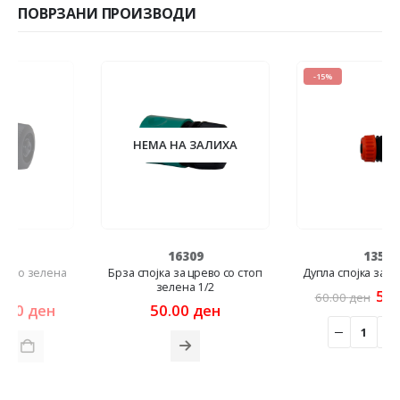
ПОВРЗАНИ ПРОИЗВОДИ
-15%
НЕМА НА ЗАЛИХА
16309
13575
Брза спојка за црево со стоп
Дупла спојка за црева 1/2-3/4
зелена 1/2
Original
Curr
51.00
ден
60.00
ден
rent
price
price
50.00
ден
e
was:
is:
60.00 ден.
51.00
00 ден.