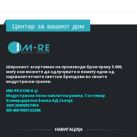
Центар за вашиот дом
Широкиот асортиман на производи брои преку 5.000,
меѓу кои можете да одлучувате и помеѓу едни од
најквалитетните светски брендови во своите
индустриски гранки.
ИМ-РЕ КОМ А.Џ
Индустриска зона-наплатна рампа, Гостивар
Комерцијална Банка АД Скопје
300120000057454
МК4007005133296
НАВИГАЦИЈА