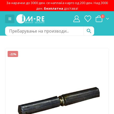
За нарачки до 3000 ден. се наплаќа карго од 200 ден. Над 3000
ден.
безплатна
достава!
0
-22%