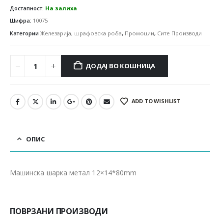
Достапност:
На залиха
Шифра:
10075
Категории
Железарија, шрафовска роба
,
Промоции
,
Сите Производи
ДОДАЈ ВО КОШНИЦА
ADD TO WISHLIST
ОПИС
Машинска шарка метал 12×14*80mm
ПОВРЗАНИ ПРОИЗВОДИ