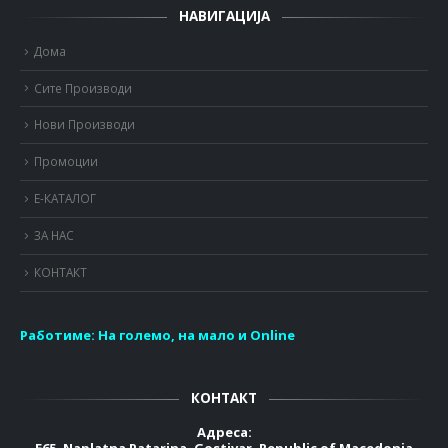
НАВИГАЦИЈА
Дома
Сите Производи
Нови Производи
Промоции
Е-КАТАЛОГ
ЗА НАС
КОНТАКТ
Работиме:
На големо, на мало и Online
КОНТАКТ
Адреса:
E65, Naplatna Patarina, Gostivar, Republic of Macedonia