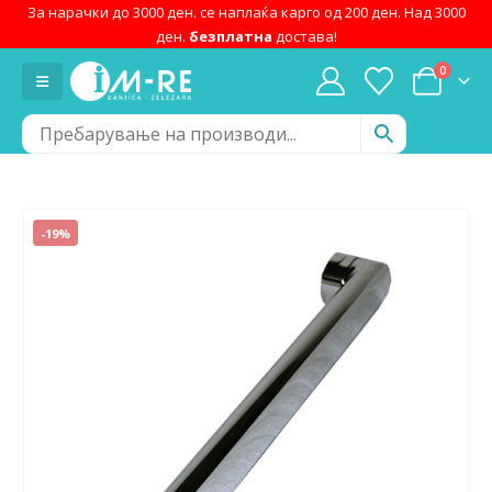
За нарачки до 3000 ден. се наплаќа карго од 200 ден. Над 3000
ден.
безплатна
достава!
0
-19%