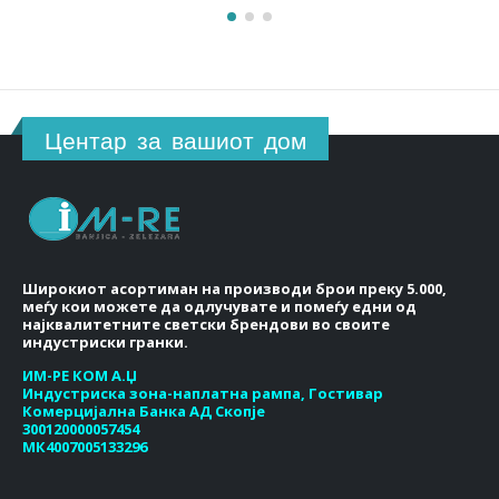
Центар за вашиот дом
Широкиот асортиман на производи брои преку 5.000,
меѓу кои можете да одлучувате и помеѓу едни од
најквалитетните светски брендови во своите
индустриски гранки.
ИМ-РЕ КОМ А.Џ
Индустриска зона-наплатна рампа, Гостивар
Комерцијална Банка АД Скопје
300120000057454
МК4007005133296