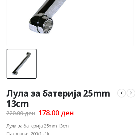
Лула за батерија 25mm
13cm
Original
Current
178.00
ден
220.00
ден
price
price
was:
is:
Лула за батерија 25mm 13cm
220.00 ден.
178.00 ден.
Паковање: 200/1 -1k