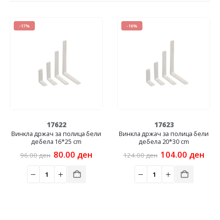
-16%
-16%
17623
17624
лица бели
Винкла држач за полица бели
Винкла држач за поли
 cm
дебела 20*30 cm
дебела 22*35 c
nal
Current
Original
Current
Origin
0
ден
104.00
ден
114.0
124.00
ден
136.00
ден
price
price
price
price
is:
was:
is:
was:
0 ден.
80.00 ден.
124.00 ден.
104.00 ден.
136.00