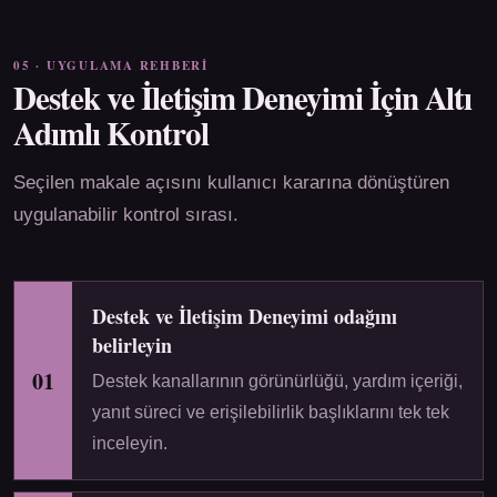
05 · UYGULAMA REHBERİ
Destek ve İletişim Deneyimi İçin Altı
Adımlı Kontrol
Seçilen makale açısını kullanıcı kararına dönüştüren
uygulanabilir kontrol sırası.
Destek ve İletişim Deneyimi odağını
belirleyin
01
Destek kanallarının görünürlüğü, yardım içeriği,
yanıt süreci ve erişilebilirlik başlıklarını tek tek
inceleyin.