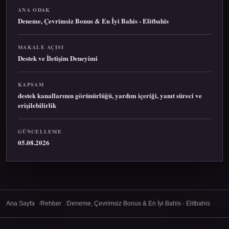
ANA ODAK
Deneme, Çevrimsiz Bonus & En İyi Bahis - Elitbahis
MAKALE AÇISI
Destek ve İletişim Deneyimi
KAPSAM
destek kanallarının görünürlüğü, yardım içeriği, yanıt süreci ve
erişilebilirlik
GÜNCELLEME
05.08.2026
Ana Sayfa
Rehber
Deneme, Çevrimsiz Bonus & En İyi Bahis - Elitbahis