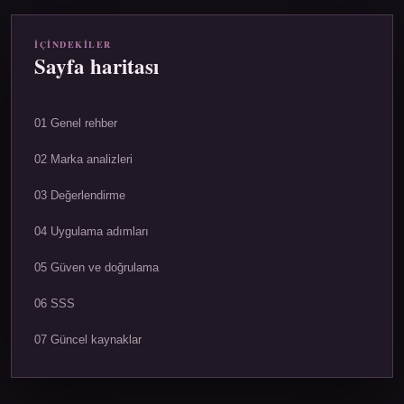
İÇİNDEKİLER
Sayfa haritası
01 Genel rehber
02 Marka analizleri
03 Değerlendirme
04 Uygulama adımları
05 Güven ve doğrulama
06 SSS
07 Güncel kaynaklar