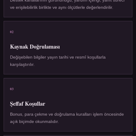
Destek kanallarının görünürlüğü, yardım içeriği, yanıt süreci
ve erişilebilirlik birlikte ve aynı ölçütlerle değerlendirilir.
02
Kaynak Doğrulaması
Değişebilen bilgiler yayın tarihi ve resmî koşullarla
karşılaştırılır.
03
Şeffaf Koşullar
Bonus, para çekme ve doğrulama kuralları işlem öncesinde
açık biçimde okunmalıdır.