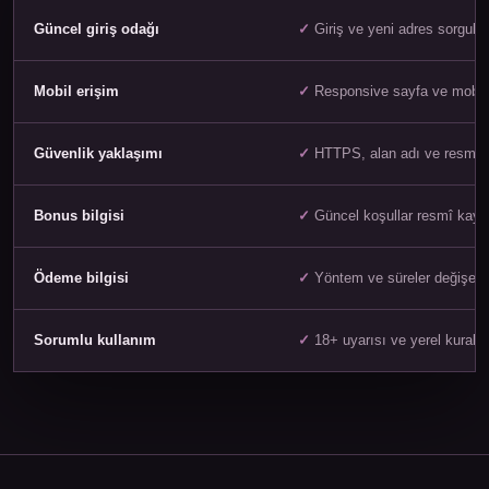
Güncel giriş odağı
✓
Giriş ve yeni adres sorguları
Mobil erişim
✓
Responsive sayfa ve mobil t
Güvenlik yaklaşımı
✓
HTTPS, alan adı ve resmî 
Bonus bilgisi
✓
Güncel koşullar resmî kayna
Ödeme bilgisi
✓
Yöntem ve süreler değişebil
Sorumlu kullanım
✓
18+ uyarısı ve yerel kurall