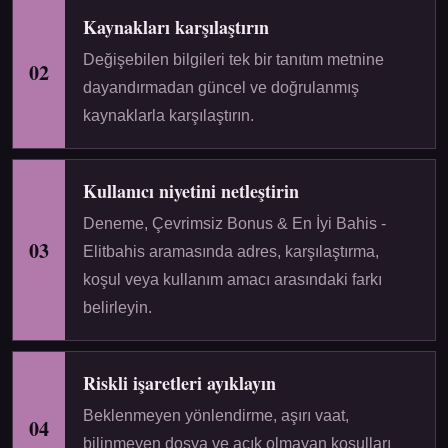
Kaynakları karşılaştırın
Değişebilen bilgileri tek bir tanıtım metnine
02
dayandırmadan güncel ve doğrulanmış
kaynaklarla karşılaştırın.
Kullanıcı niyetini netleştirin
Deneme, Çevrimsiz Bonus & En İyi Bahis -
03
Elitbahis aramasında adres, karşılaştırma,
koşul veya kullanım amacı arasındaki farkı
belirleyin.
Riskli işaretleri ayıklayın
Beklenmeyen yönlendirme, aşırı vaat,
04
bilinmeyen dosya ve açık olmayan koşulları