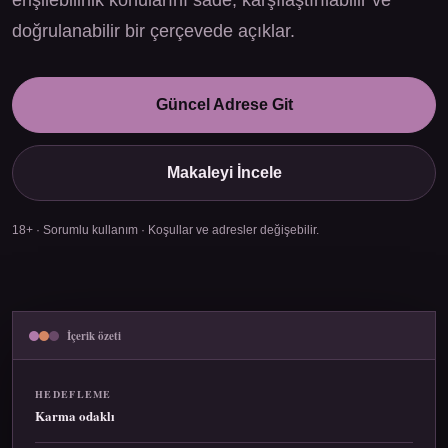
erişilebilirlik konularını sade, karşılaştırılabilir ve
doğrulanabilir bir çerçevede açıklar.
Güncel Adrese Git
Makaleyi İncele
18+ · Sorumlu kullanım · Koşullar ve adresler değişebilir.
İçerik özeti
HEDEFLEME
Karma odaklı