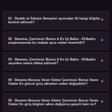
01 · Destek ve İletişim Deneyimi açısından ilk hangi bilgiler
+
kontrol edilmeli?
Destek kanallarının görünürlüğü, yardım içeriği, yanıt
02 · Deneme, Çevrimsiz Bonus & En İyi Bahis - Elitbahis
+
araştırmasında bu makale açısı neden önemlidir?
süreci ve erişilebilirlik birlikte değerlendirilmelidir. Tek
bir işaret veya tanıtım cümlesi yerine koşullar
Kullanıcının amacı yalnız bağlantıya ulaşmak değil,
doğrulanabilir kaynaklardan okunmalıdır.
03 · Deneme, Çevrimsiz Bonus & En İyi Bahis - Elitbahis
+
seçerken nelere dikkat edilmeli?
işlem öncesinde riskleri ve değişebilen koşulları
anlamaktır. Bu nedenle Destek ve İletişim Deneyimi
Güncel alan adı, bağlantı güvenliği, açık kullanım
başlığı karar sürecine ayrı bir kontrol katmanı ekler.
04 · Deneme Bonusu Veren Siteler Çevrimsiz Bonus Veren
+
Siteler En güncel giriş adresleri neden değişebilir?
koşulları, destek kanalları ve ödeme kuralları birlikte
değerlendirilmelidir. Tek bir işarete dayanmak yerine
Alan adı ve erişim koşulları zaman içinde değişebilir.
bilgiler resmî kaynaklardan doğrulanmalıdır.
05 · Deneme Bonusu Veren Siteler Çevrimsiz Bonus Veren
+
Siteler En giriş bilgileri adres değişince geçerli kalır mı?
Eski bağlantılar yerine güncel adresi, HTTPS