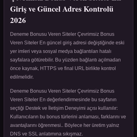
Giriş ve Güncel Adres Kontrolü
2026
Deneme Bonusu Veren Siteler Çevrimsiz Bonus
Veren Siteler En güncel giriş adresi değiştiğinde eski
yer imleri veya sosyal medya bağlantıları hatalı
sayfalara götürebilir. Bu yüzden bağlantı açılmadan
önce kaynak, HTTPS ve final URL birlikte kontrol
edilmelidir.
Deneme Bonusu Veren Siteler Çevrimsiz Bonus
Veren Siteler En değerlendirmesinde bu sayfanın
seçtiği Destek ve İletişim Deneyimi açısı kullanılır:
Kullanıcıların bu bonus türlerini anlaması, farklarını ve
avantajlarını öğrenmesi.. Böylece her üretim yalnız
DNS ve SSL anlatımına sıkışmaz.