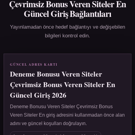
Çevrimsiz Bonus Veren Siteler En
Güncel Giriş Bağlantıları
Yayınlamadan önce hedef bağlantıyı ve değişebilen
bilgileri kontrol edin.
GÜNCEL ADRES KARTI
Deneme Bonusu Veren Siteler
Çevrimsiz Bonus Veren Siteler En
Güncel Giriş 2026
Deneme Bonusu Veren Siteler Çevrimsiz Bonus
Veren Siteler En giriş adresini kullanmadan önce alan
adını ve güncel koşulları doğrulayın.