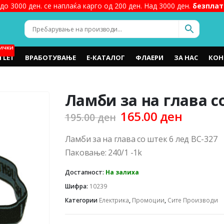
до 3000 ден. се наплаќа карго од 200 ден. Над 3000 ден.
безплат
ИЧКИ
TLET
ВРАБОТУВАЊЕ
Е-КАТАЛОГ
ФЛАЕРИ
ЗА НАС
КОН
Ламби за на глава с
Original
Curren
165.00
ден
195.00
ден
price
price
was:
is:
Ламби за на глава со штек 6 лед BC-327
195.00 ден.
165.00 
Паковање: 240/1 -1k
Достапност:
На залиха
Шифра:
10239
Категории
Електрика
,
Промоции
,
Сите Производи