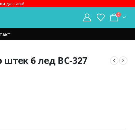
на
достава!
0
ТАКТ
о штек 6 лед BC-327
t
ден.