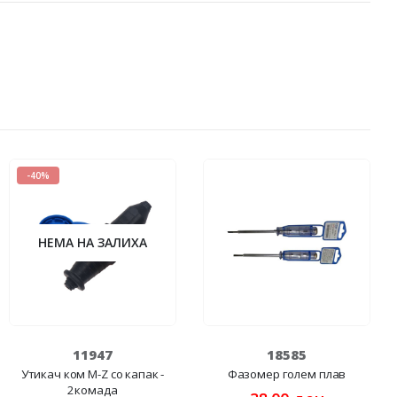
-40%
НЕМА НА ЗАЛИХА
11947
18585
Утикач ком M-Z со капак -
Фазомер голем плав
2комада