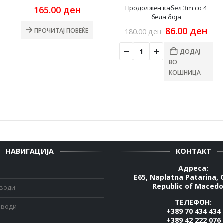
rrent
Продолжен кабел 3m со 4
165.00
ден
ce
бела боја
Original
Cur
86.00
ден
ПРОЧИТАЈ ПОВЕЌЕ
180.00
ден
00 ден.
price
pri
was:
is:
ДОДАЈ
180.00 ден.
86.
ВО
КОШНИЦА
НАВИГАЦИЈА
КОНТАКТ
Адреса:
E65, Naplatna Patarina, 
Republic of Macedo
зводи
ТЕЛЕФОН:
зводи
+389 70 434 434
+389 42 222 076