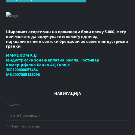
Широкиот асортиман на производи брои преку 5.000, меѓу
кои можете да одлучувате и помеѓу едни од
најквалитетните светски брендови во своите индустриски
гранки.
ИМ-РЕ КОМ А.Џ
Индустриска зона-наплатна рампа, Гостивар
Комерцијална Банка АД Скопје
300120000057454
МК4007005133296
НАВИГАЦИЈА
Дома
Сите Производи
Нови Производи