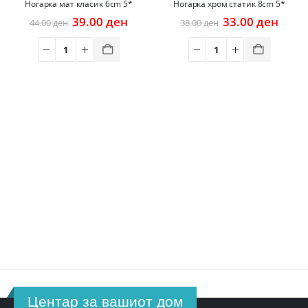
Ногарка мат класик 6cm 5*
Ногарка хром статик 8cm 5*
Original
Current
Original
Curr
39.00
ден
33.00
ден
44.00
ден
38.00
ден
price
price
price
price
was:
is:
was:
is:
44.00 ден.
39.00 ден.
38.00 ден.
33.00
Центар за вашиот дом