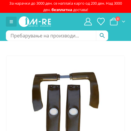
За нарачки до 3000 ден. се наплаќа карго од 200 ден. Над 3000
ден.
безплатна
достава!
0