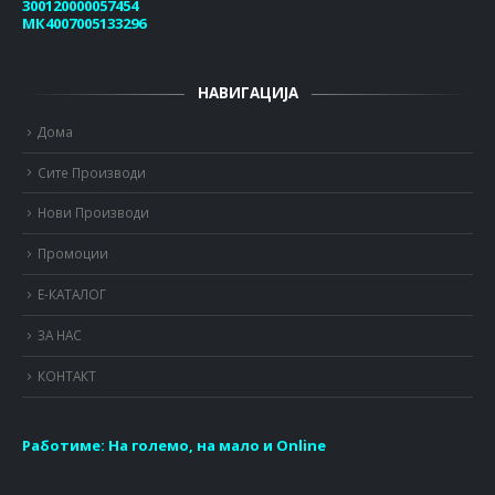
300120000057454
МК4007005133296
НАВИГАЦИЈА
Дома
Сите Производи
Нови Производи
Промоции
Е-КАТАЛОГ
ЗА НАС
КОНТАКТ
Работиме:
На големо, на мало и Online