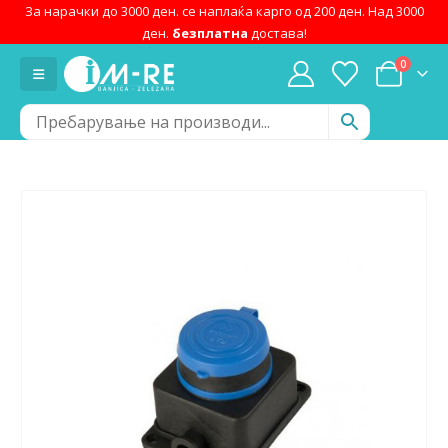
За нарачки до 3000 ден. се наплаќа карго од 200 ден. Над 3000
ден.
безплатна
достава!
0