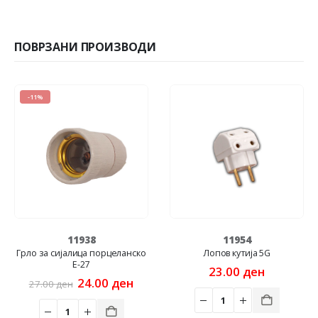
ПОВРЗАНИ ПРОИЗВОДИ
11938
11954
1
алица порцеланско
Лопов кутија 5G
Фазо
E-27
23.00
ден
30.
Original
Current
24.00
ден
н
price
price
was:
is:
27.00 ден.
24.00 ден.