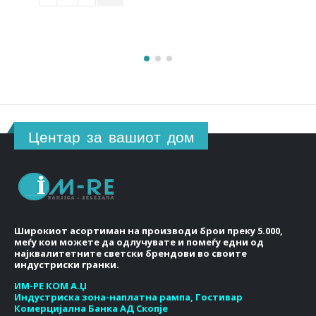
Центар за вашиот дом
Широкиот асортиман на производи брои преку 5.000,
меѓу кои можете да одлучувате и помеѓу едни од
најквалитетните светски брендови во своите
индустриски гранки.
ИМ-РЕ КОМ А.Џ
Индустриска зона-наплатна рампа, Гостивар
Комерцијална Банка АД Скопје