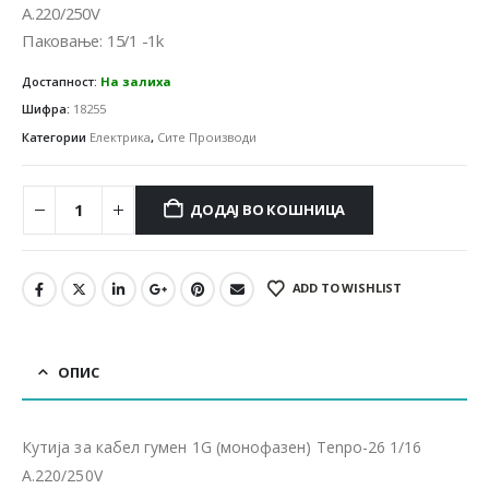
A.220/250V
Паковање: 15/1 -1k
Достапност:
На залиха
Шифра:
18255
Категории
Електрика
,
Сите Производи
ДОДАЈ ВО КОШНИЦА
ADD TO WISHLIST
ОПИС
Кутија за кабел гумен 1G (монофазен) Tenpo-26 1/16
A.220/250V