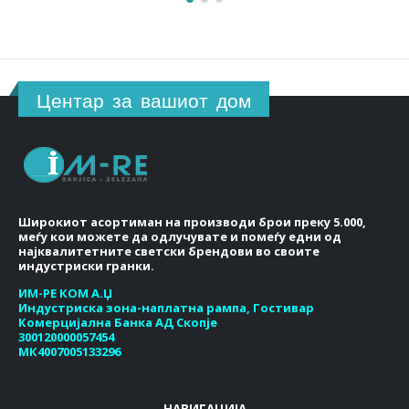
Центар за вашиот дом
Широкиот асортиман на производи брои преку 5.000,
меѓу кои можете да одлучувате и помеѓу едни од
најквалитетните светски брендови во своите
индустриски гранки.
ИМ-РЕ КОМ А.Џ
Индустриска зона-наплатна рампа, Гостивар
Комерцијална Банка АД Скопје
300120000057454
МК4007005133296
НАВИГАЦИЈА