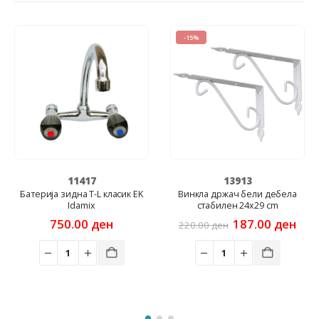
-15%
-10%
11417
13913
ија зидна T-L класик EK
Винкла држач бели дебела
Грибло
Idamix
стабилен 24x29 cm
Original
Current
750.00
ден
187.00
ден
220.00
ден
180.0
price
price
was:
is:
220.00 ден.
187.00 ден.