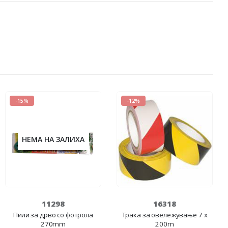
-15%
-12%
НЕМА НА ЗАЛИХА
11298
16318
Пили за дрво со фотрола
Трака за овележување 7 x
270mm
200m