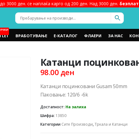
до 3000 ден. се наплаќа карго од 200 ден. Над 3000 ден.
безплат
ИЧКИ
TLET
ВРАБОТУВАЊЕ
Е-КАТАЛОГ
ФЛАЕРИ
ЗА НАС
КОН
Катанци поцинкова
98.00
ден
Катанци поцинковани Gusam 50mm
Паковање: 120/6 -6k
Достапност:
На залиха
Шифра:
13850
Категории
Сите Производи
,
Тркала и Катанци