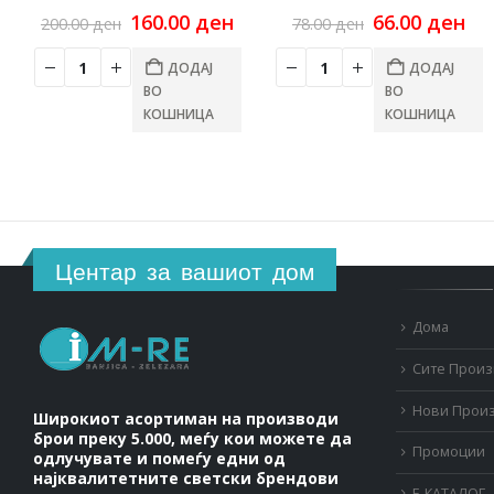
Original
Current
Original
Cu
160.00
ден
66.00
ден
200.00
ден
78.00
ден
price
price
price
pri
was:
is:
was:
is:
ДОДАЈ
ДОДАЈ
200.00 ден.
160.00 ден.
78.00 ден.
66.
ВО
ВО
КОШНИЦА
КОШНИЦА
Центар за вашиот дом
Дома
Сите Прои
Нови Прои
Широкиот асортиман на производи
брои преку 5.000, меѓу кои можете да
Промоции
одлучувате и помеѓу едни од
најквалитетните светски брендови
Е-КАТАЛОГ