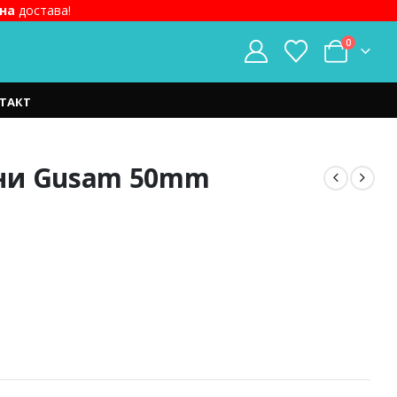
на
достава!
0
ТАКТ
ни Gusam 50mm