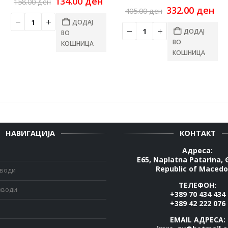
Original
Current
134.00
ден
158.00
ден
rrent
price
price
Original
Cu
332.00
ден
405.00
ден
ce
was:
is:
price
pri
ДОДАЈ
158.00 ден.
134.00 ден.
was:
is:
ДОДАЈ
ВО
00 ден.
405.00 ден.
332
ВО
КОШНИЦА
КОШНИЦА
НАВИГАЦИЈА
КОНТАКТ
Адреса:
E65, Naplatna Patarina, 
Republic of Macedo
зводи
ТЕЛЕФОН:
зводи
+389 70 434 434
+389 42 222 076
EMAIL АДРЕСА: