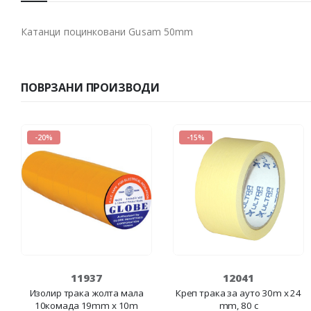
Катанци поцинковани Gusam 50mm
ПОВРЗАНИ ПРОИЗВОДИ
-20%
-15%
11937
12041
Изолир трака жолта мала
Креп трака за ауто 30m x 24
10комада 19mm x 10m
mm, 80 c