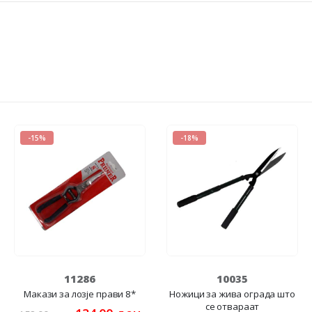
-15%
-18%
11286
10035
Макази за лозје прави 8*
Ножици за жива ограда што
се отвараат