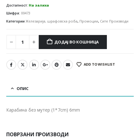
Достапност:
На залиха
Шифра:
00473
Категории
Железарија, шрафовска роба
,
Промоции
,
Сите Производи
ДОДАЈ ВО КОШНИЦА
ADD TO WISHLIST
ОПИС
Карабина без мутер (1*7cm) 6mm
ПОВРЗАНИ ПРОИЗВОДИ