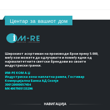
Центар за вашиот дом
Широкиот асортиман на производи брои преку 5.000,
меѓу кои можете да одлучувате и помеѓу едни од
најквалитетните светски брендови во своите
индустриски гранки.
ИМ-РЕ КОМ А.Џ
Индустриска зона-наплатна рампа, Гостивар
Комерцијална Банка АД Скопје
300120000057454
МК4007005133296
НАВИГАЦИЈА