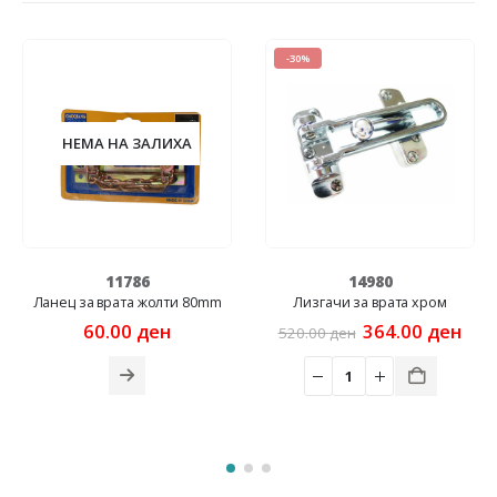
-30%
-15%
 НА ЗАЛИХА
НЕМА Н
11786
14980
1
врата жолти 80mm
Лизгачи за врата хром
Рајбер со ф
(1*3CM) (
Original
Current
.00
ден
364.00
ден
520.00
ден
price
price
456.00
ден
was:
is:
520.00 ден.
364.00 ден.