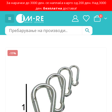
За нарачки до 3000 ден. се наплаќа карго од 200 ден. Над 3000
ден.
безплатна
достава!
0
-11%