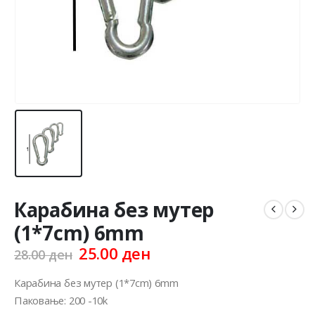
Карабина без мутер
(1*7cm) 6mm
Original
Current
25.00
ден
28.00
ден
price
price
was:
is:
Карабина без мутер (1*7cm) 6mm
28.00 ден.
25.00 ден.
Паковање: 200 -10k