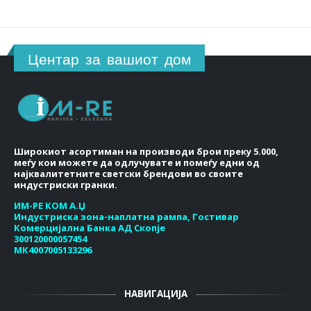
Центар за вашиот дом
Широкиот асортиман на производи брои преку 5.000,
меѓу кои можете да одлучувате и помеѓу едни од
најквалитетните светски брендови во своите
индустриски гранки.
ИМ-РЕ КОМ А.Џ
Индустриска зона-наплатна рампа, Гостивар
Комерцијална Банка АД Скопје
300120000057454
МК4007005133296
НАВИГАЦИЈА