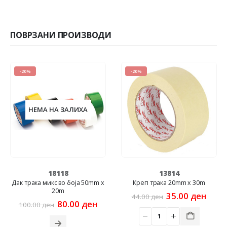
ПОВРЗАНИ ПРОИЗВОДИ
-20%
-20%
НЕМА НА ЗАЛИХА
18118
13814
Дак трака микс во боја 50mm x
Креп трака 20mm x 30m
20m
Original
Curr
35.00
ден
44.00
ден
rent
Original
Current
price
price
80.00
ден
100.00
ден
e
price
price
was:
is:
was:
is:
44.00 ден.
35.00