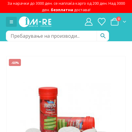
За нарачки до 3000 ден. се наплаќа карго од 200 ден. Над 3000
ден.
безплатна
достава!
0
-60%