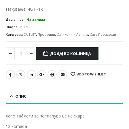
180.00 ден.
72.00 ден.
Пакување: 40/1 -1k
Достапност:
На залиха
Шифра:
11959
Категории
OUTLET
,
Промоции
,
Силикони и Лепила
,
Сите Производи
ДОДАЈ ВО КОШНИЦА
ADD TO WISHLIST
ОПИС
Хепо таблети за потпалување на скара
12 komada