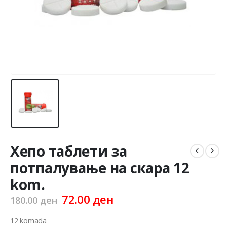
Хепо таблети за
потпалување на скара 12
kom.
Original
Current
72.00
ден
180.00
ден
price
price
was:
is:
12 komada