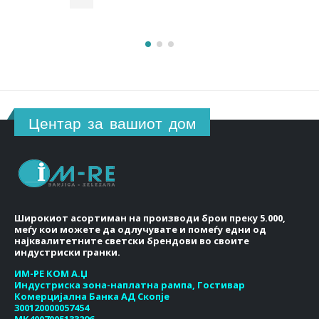
00 ден.
100.00 ден.
80.00 ден.
Центар за вашиот дом
Широкиот асортиман на производи брои преку 5.000,
меѓу кои можете да одлучувате и помеѓу едни од
најквалитетните светски брендови во своите
индустриски гранки.
ИМ-РЕ КОМ А.Џ
Индустриска зона-наплатна рампа, Гостивар
Комерцијална Банка АД Скопје
300120000057454
МК4007005133296