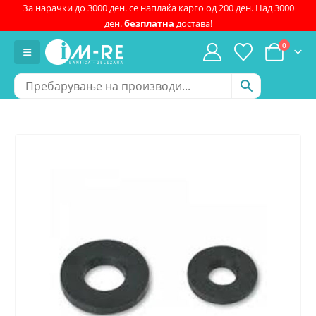
За нарачки до 3000 ден. се наплаќа карго од 200 ден. Над 3000
ден.
безплатна
достава!
0