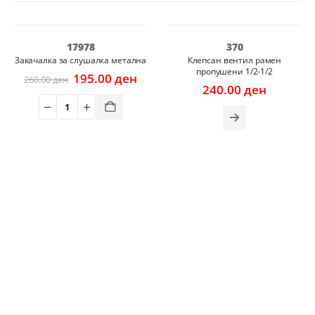
НЕМА НА ЗАЛИХА
-25%
17978
370
Закачалка за слушалка метална
Клепсан вентил рамен
пропушени 1/2-1/2
Original
Current
195.00
ден
260.00
ден
price
price
240.00
ден
was:
is:
260.00 ден.
195.00 ден.