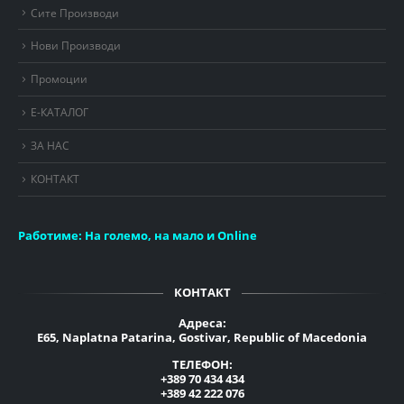
Сите Производи
Нови Производи
Промоции
Е-КАТАЛОГ
ЗА НАС
КОНТАКТ
Работиме:
На големо, на мало и Online
КОНТАКТ
Адреса:
E65, Naplatna Patarina, Gostivar, Republic of Macedonia
ТЕЛЕФОН:
+389 70 434 434
+389 42 222 076