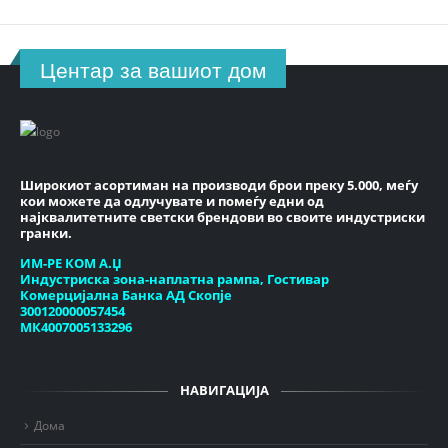
Центар за вашиот дом
Широкиот асортиман на производи брои преку 5.000, меѓу
кои можете да одлучувате и помеѓу едни од
најквалитетните светски брендови во своите индустриски
гранки.
ИМ-РЕ КОМ А.Џ
Индустриска зона-наплатна рампа, Гостивар
Комерцијална Банка АД Скопје
300120000057454
МК4007005133296
НАВИГАЦИЈА
Дома