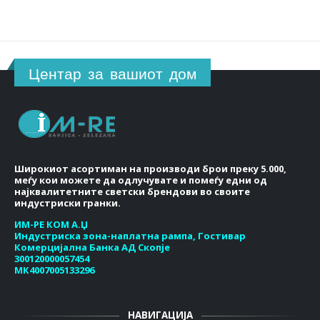
Центар за вашиот дом
Широкиот асортиман на производи брои преку 5.000,
меѓу кои можете да одлучувате и помеѓу едни од
најквалитетните светски брендови во своите
индустриски гранки.
ИМ-РЕ КОМ А.Џ
Индустриска зона-наплатна рампа, Гостивар
Комерцијална Банка АД Скопје
300120000057454
МК4007005133296
НАВИГАЦИЈА