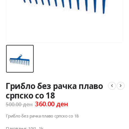
Грибло без рачка плаво
српско со 18
Original
Current
360.00
ден
500.00
ден
price
price
was:
is:
Грибло без рачка плаво српско со 18
500.00 ден.
360.00 ден.
Паковање: 10/1 -1k