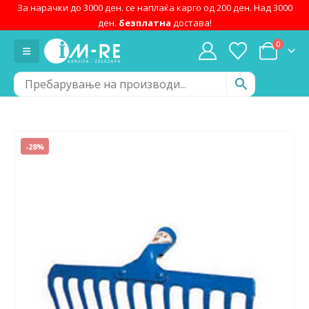
За нарачки до 3000 ден. се наплаќа карго од 200 ден. Над 3000
ден.
безплатна
достава!
0
-28%