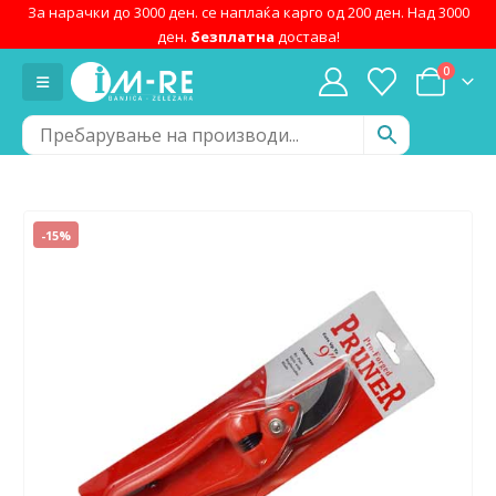
За нарачки до 3000 ден. се наплаќа карго од 200 ден. Над 3000
ден.
безплатна
достава!
0
-15%