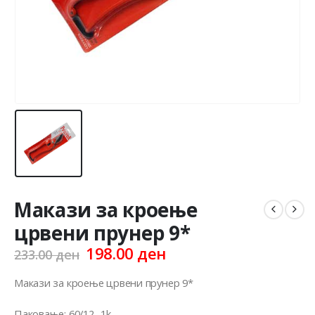
Макази за кроење
црвени прунер 9*
Original
Current
198.00
ден
233.00
ден
price
price
was:
is:
Макази за кроење црвени прунер 9*
233.00 ден.
198.00 ден.
Паковање: 60/12 -1k