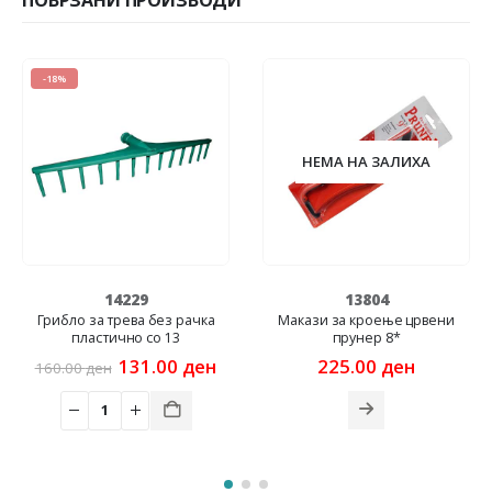
ПОВРЗАНИ ПРОИЗВОДИ
-15%
НЕМА НА ЗАЛИХА
13804
11286
Макази за кроење црвени
Макази за лозје прави 8*
прунер 8*
Original
Cu
134.00
ден
158.00
ден
urrent
price
pr
225.00
ден
rice
was:
is:
:
158.00 ден.
13
31.00 ден.