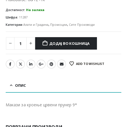
Достапност:
На залиха
Шифра:
11287
Категории
Алати и Градина
,
Промоции
,
Сите Производи
ДОДАЈ ВО КОШНИЦА
ADD TO WISHLIST
ОПИС
Макази за кроење црвени прунер 9*