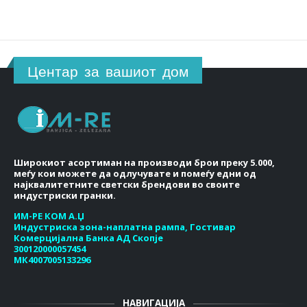
Центар за вашиот дом
Широкиот асортиман на производи брои преку 5.000,
меѓу кои можете да одлучувате и помеѓу едни од
најквалитетните светски брендови во своите
индустриски гранки.
ИМ-РЕ КОМ А.Џ
Индустриска зона-наплатна рампа, Гостивар
Комерцијална Банка АД Скопје
300120000057454
МК4007005133296
НАВИГАЦИЈА