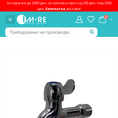
За нарачки до 3000 ден. се наплаќа карго од 200 ден. Над 3000
ден.
безплатна
достава!
0