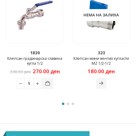
НЕМА НА ЗАЛИХА
НЕМА НА ЗАЛИХА
323
322
а
Клепсан мини вентил кугласти
Клепсан мини вентил кугласти
MZ 1/2-1/2
MZ 3/3-3/8
Current
180.00
ден
165.00
ден
price
s:
270.00 ден.