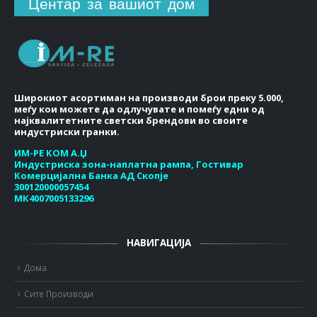
Центар за вашиот дом
Широкиот асортиман на производи брои преку 5.000,
меѓу кои можете да одлучувате и помеѓу едни од
најквалитетните светски брендови во своите
индустриски гранки.
ИМ-РЕ КОМ А.Џ
Индустриска зона-наплатна рампа, Гостивар
Комерцијална Банка АД Скопје
300120000057454
МК4007005133296
НАВИГАЦИЈА
Дома
Сите Производи