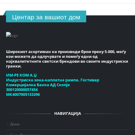
Центар за вашиот дом
Широкиот асортиман на производи брои преку 5.000, меѓу
кои можете да одлучувате и помеѓу едни од
најквалитетните светски брендови во своите индустриски
гранки.
ИМ-РЕ КОМ А.Џ
Индустриска зона-наплатна рампа, Гостивар
Комерцијална Банка АД Скопје
300120000057454
МК4007005133296
НАВИГАЦИЈА
Дома