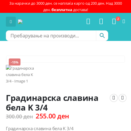
За нарачки до 3000 ден. се наплаќа карго од 200 ден. Над 3000
ден.
безплатна
достава!
2
-15%
Градинарска славина
бела K 3/4
Original
Current
255.00
ден
300.00
ден
price
price
was:
is:
Градинарска славина бела K 3/4