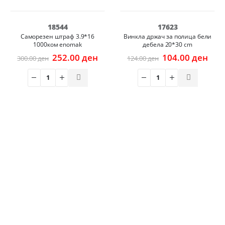
-16%
-16%
18544
17623
Cаморезен штраф 3.9*16
Винкла држач за полица бели
1000ком enomak
дебела 20*30 cm
Original
Current
Original
Cur
252.00
ден
104.00
ден
300.00
ден
124.00
ден
price
price
price
pric
was:
is:
was:
is:
300.00 ден.
252.00 ден.
124.00 ден.
104.