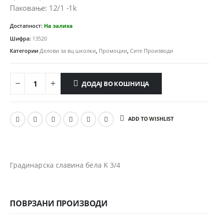
300.00 ден.
255.00 ден.
Паковање: 12/1 -1k
Достапност:
На залиха
Шифра:
13520
Категории
Делови за вц школки
,
Промоции
,
Сите Производи
ДОДАЈ ВО КОШНИЦА
ADD TO WISHLIST
Градинарска славина бела K 3/4
ПОВРЗАНИ ПРОИЗВОДИ