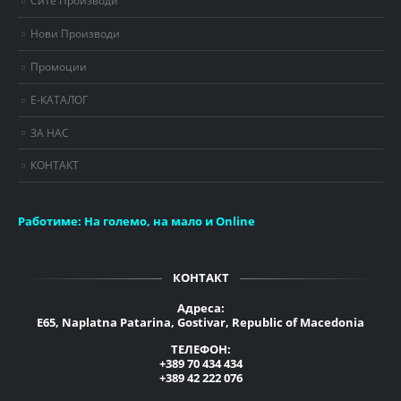
Сите Производи
Нови Производи
Промоции
Е-КАТАЛОГ
ЗА НАС
КОНТАКТ
Работиме:
На големо, на мало и Online
КОНТАКТ
Адреса:
E65, Naplatna Patarina, Gostivar, Republic of Macedonia
ТЕЛЕФОН:
+389 70 434 434
+389 42 222 076