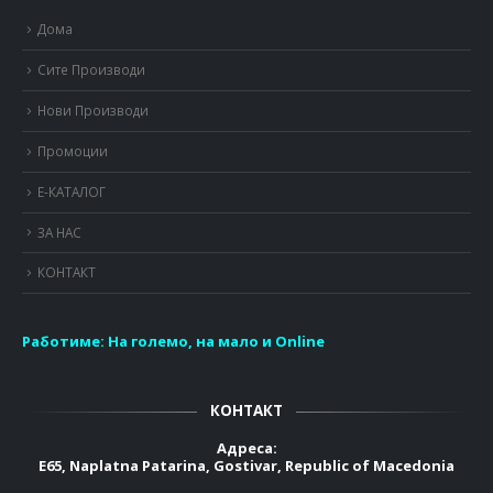
Дома
Сите Производи
Нови Производи
Промоции
Е-КАТАЛОГ
ЗА НАС
КОНТАКТ
Работиме:
На големо, на мало и Online
КОНТАКТ
Адреса:
E65, Naplatna Patarina, Gostivar, Republic of Macedonia