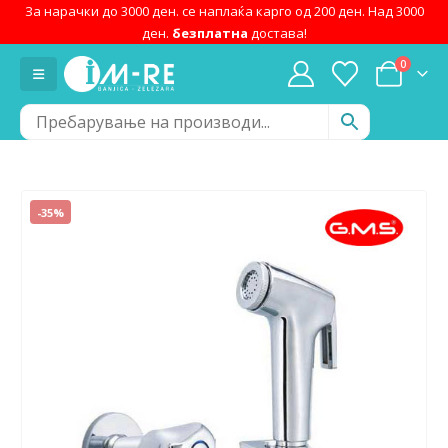
За нарачки до 3000 ден. се наплаќа карго од 200 ден. Над 3000
ден.
безплатна
достава!
0
-35%