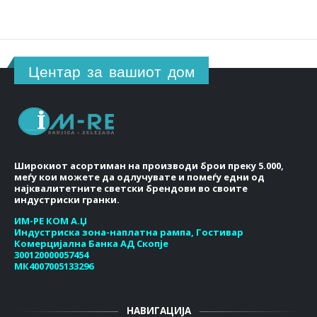
Центар за вашиот дом
Широкиот асортиман на производи брои преку 5.000,
меѓу кои можете да одлучувате и помеѓу едни од
најквалитетните светски брендови во своите
индустриски гранки.
ИМ-РЕ КОМ А.Џ
Индустриска зона-наплатна рампа, Гостивар
Комерцијална Банка АД Скопје
300120000057454
МК4007005133296
НАВИГАЦИЈА