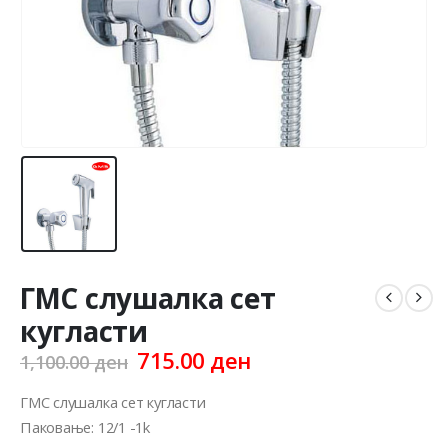
ГМС слушалка сет
кугласти
Original
Current
715.00
ден
1,100.00
ден
price
price
was:
is:
ГМС слушалка сет кугласти
1,100.00 ден.
715.00 ден.
Паковање: 12/1 -1k