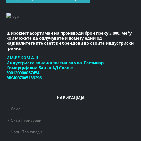
Широкиот асортиман на производи брои преку 5.000, меѓу
кои можете да одлучувате и помеѓу едни од
најквалитетните светски брендови во своите индустриски
гранки.
ИМ-РЕ КОМ А.Џ
Индустриска зона-наплатна рампа, Гостивар
Комерцијална Банка АД Скопје
300120000057454
МК4007005133296
НАВИГАЦИЈА
Дома
Сите Производи
Нови Производи