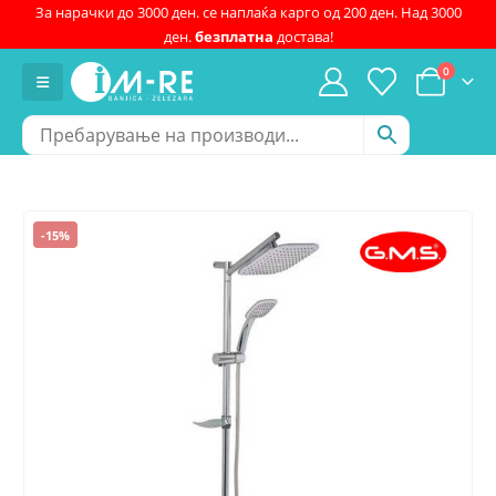
За нарачки до 3000 ден. се наплаќа карго од 200 ден. Над 3000
ден.
безплатна
достава!
0
-15%