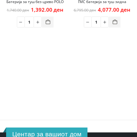
Батерија за туш без црево POLO
ГМС батерија за туш зидна
Original
Current
Original
Cu
1,392.00
ден
4,077.00
ден
1,740.00
ден
6,795.00
ден
price
price
price
pr
was:
is:
was:
is:
1,740.00 ден.
1,392.00 ден.
6,795.00 ден.
4,
Центар за вашиот дом