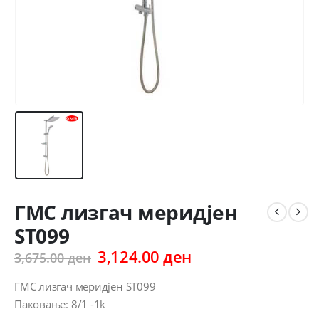
ГМС лизгач меридјен
ST099
Original
Current
3,124.00
ден
3,675.00
ден
price
price
was:
is:
ГМС лизгач меридјен ST099
3,675.00 ден.
3,124.00 ден.
Паковање: 8/1 -1k