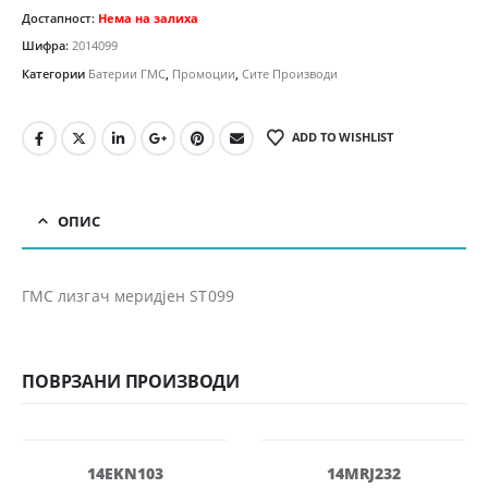
Достапност:
Нема на залиха
Шифра:
2014099
Категории
Батерии ГМС
,
Промоции
,
Сите Производи
ADD TO WISHLIST
ОПИС
ГМС лизгач меридјен ST099
ПОВРЗАНИ ПРОИЗВОДИ
-20%
-40%
14EKN103
14MRJ232