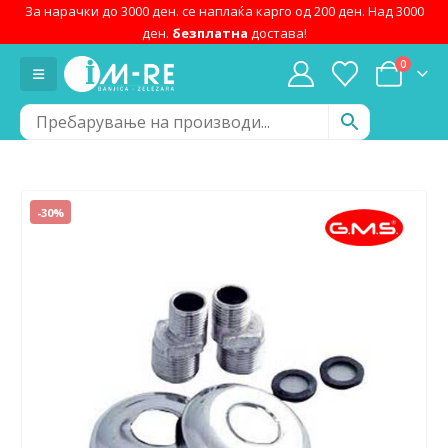
За нарачки до 3000 ден. се наплаќа карго од 200 ден. Над 3000
ден.
безплатна
достава!
0
-30%