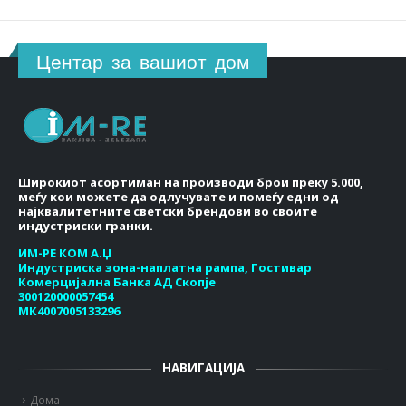
Центар за вашиот дом
Широкиот асортиман на производи брои преку 5.000,
меѓу кои можете да одлучувате и помеѓу едни од
најквалитетните светски брендови во своите
индустриски гранки.
ИМ-РЕ КОМ А.Џ
Индустриска зона-наплатна рампа, Гостивар
Комерцијална Банка АД Скопје
300120000057454
МК4007005133296
НАВИГАЦИЈА
Дома