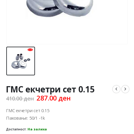
ГМС екчетри сет 0.15
Original
Current
287.00
ден
410.00
ден
price
price
was:
is:
ГМС екчетри сет 0.15
410.00 ден.
287.00 ден.
Паковање: 50/1 -1k
Достапност:
На залиха