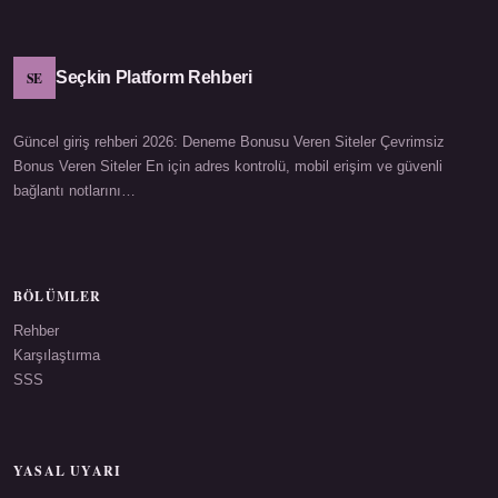
Seçkin Platform Rehberi
SE
Güncel giriş rehberi 2026: Deneme Bonusu Veren Siteler Çevrimsiz
Bonus Veren Siteler En için adres kontrolü, mobil erişim ve güvenli
bağlantı notlarını…
BÖLÜMLER
Rehber
Karşılaştırma
SSS
YASAL UYARI