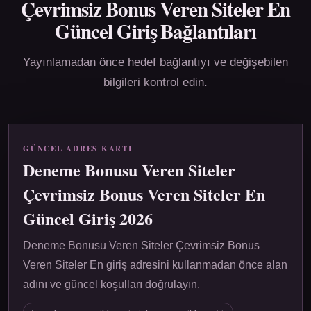
Çevrimsiz Bonus Veren Siteler En
Güncel Giriş Bağlantıları
Yayınlamadan önce hedef bağlantıyı ve değişebilen
bilgileri kontrol edin.
GÜNCEL ADRES KARTI
Deneme Bonusu Veren Siteler
Çevrimsiz Bonus Veren Siteler En
Güncel Giriş 2026
Deneme Bonusu Veren Siteler Çevrimsiz Bonus
Veren Siteler En giriş adresini kullanmadan önce alan
adını ve güncel koşulları doğrulayın.