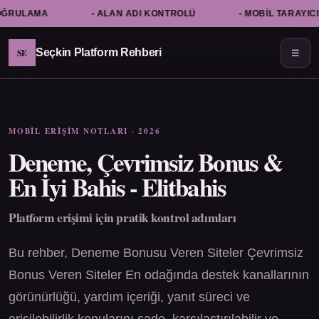
LAMA
ALAN ADI KONTROLÜ
MOBIL TARAYICI UYU
Seçkin Platform Rehberi
SE
☰
MOBIL ERIŞIM NOTLARI · 2026
Deneme, Çevrimsiz Bonus &
En İyi Bahis - Elitbahis
Platform erişimi için pratik kontrol adımları
Bu rehber, Deneme Bonusu Veren Siteler Çevrimsiz
Bonus Veren Siteler En odağında destek kanallarının
görünürlüğü, yardım içeriği, yanıt süreci ve