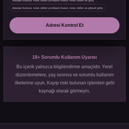
deneme bonusu veren siteler çevrimsiz bonus veren siteler en giriş
deneme bonusu veren siteler çevrimsiz bonus veren siteler en güncel giriş
Adresi Kontrol Et
18+ Sorumlu Kullanım Uyarısı
Bu içerik yalnızca bilgilendirme amaçlıdır. Yerel
düzenlemelere, yaş sınırına ve sorumlu kullanım
ilkelerine uyun. Kayıp riski bulunan işlemleri gelir
kaynağı olarak görmeyin.