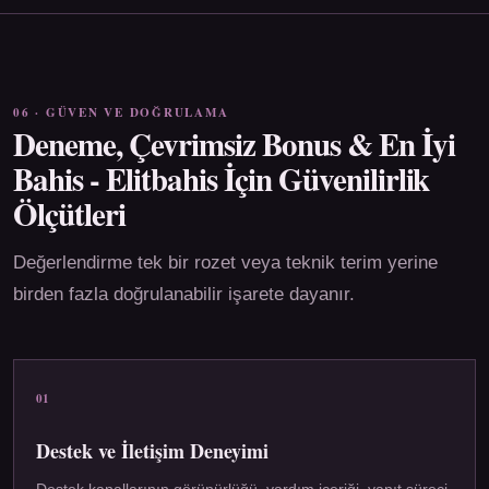
06 · GÜVEN VE DOĞRULAMA
Deneme, Çevrimsiz Bonus & En İyi
Bahis - Elitbahis İçin Güvenilirlik
Ölçütleri
Değerlendirme tek bir rozet veya teknik terim yerine
birden fazla doğrulanabilir işarete dayanır.
01
Destek ve İletişim Deneyimi