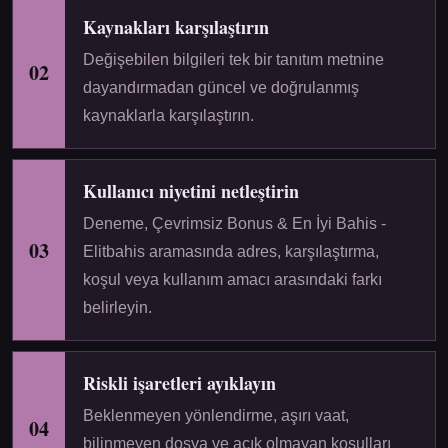
Kaynakları karşılaştırın
Değişebilen bilgileri tek bir tanıtım metnine
02
dayandırmadan güncel ve doğrulanmış
kaynaklarla karşılaştırın.
Kullanıcı niyetini netleştirin
Deneme, Çevrimsiz Bonus & En İyi Bahis -
03
Elitbahis aramasında adres, karşılaştırma,
koşul veya kullanım amacı arasındaki farkı
belirleyin.
Riskli işaretleri ayıklayın
Beklenmeyen yönlendirme, aşırı vaat,
04
bilinmeyen dosya ve açık olmayan koşulları