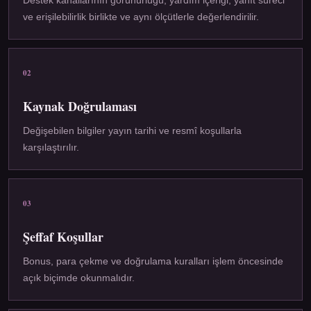
Destek kanallarının görünürlüğü, yardım içeriği, yanıt süreci
ve erişilebilirlik birlikte ve aynı ölçütlerle değerlendirilir.
02
Kaynak Doğrulaması
Değişebilen bilgiler yayın tarihi ve resmî koşullarla
karşılaştırılır.
03
Şeffaf Koşullar
Bonus, para çekme ve doğrulama kuralları işlem öncesinde
açık biçimde okunmalıdır.