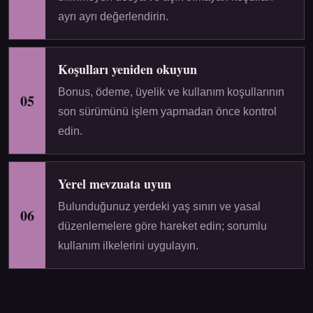
ayrı ayrı değerlendirin.
Koşulları yeniden okuyun
Bonus, ödeme, üyelik ve kullanım koşullarının
05
son sürümünü işlem yapmadan önce kontrol
edin.
Yerel mevzuata uyun
Bulunduğunuz yerdeki yaş sınırı ve yasal
06
düzenlemelere göre hareket edin; sorumlu
kullanım ilkelerini uygulayın.