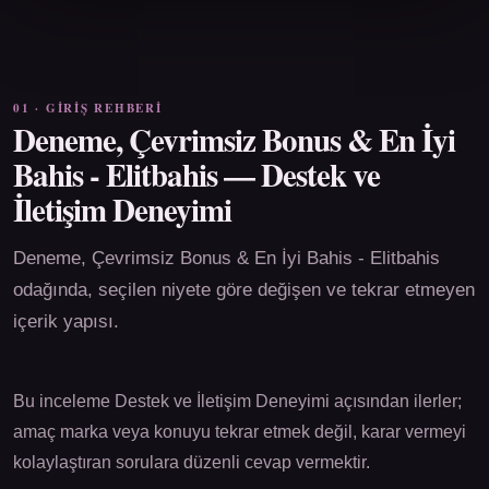
01 · GİRİŞ REHBERİ
Deneme, Çevrimsiz Bonus & En İyi
Bahis - Elitbahis — Destek ve
İletişim Deneyimi
Deneme, Çevrimsiz Bonus & En İyi Bahis - Elitbahis
odağında, seçilen niyete göre değişen ve tekrar etmeyen
içerik yapısı.
Bu inceleme Destek ve İletişim Deneyimi açısından ilerler;
amaç marka veya konuyu tekrar etmek değil, karar vermeyi
kolaylaştıran sorulara düzenli cevap vermektir.