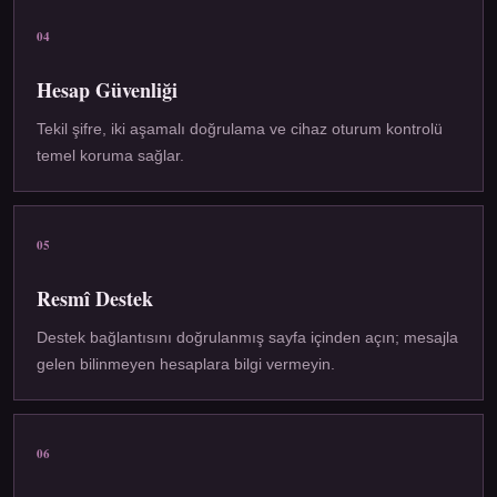
04
Hesap Güvenliği
Tekil şifre, iki aşamalı doğrulama ve cihaz oturum kontrolü
temel koruma sağlar.
05
Resmî Destek
Destek bağlantısını doğrulanmış sayfa içinden açın; mesajla
gelen bilinmeyen hesaplara bilgi vermeyin.
06