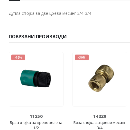
Дупла спојка за две црева месинг 3/4-3/4
ПОВРЗАНИ ПРОИЗВОДИ
-16%
-30%
11250
14220
Брза спојка за црево зелена
Брза спојка за црево месинг
1/2
3/4