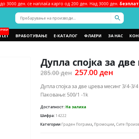
до 3000 ден. се наплаќа карго од 200 ден. Над 3000 ден.
безплат
ИЧКИ
TLET
ВРАБОТУВАЊЕ
Е-КАТАЛОГ
ФЛАЕРИ
ЗА НАС
КОН
Дупла спојка за две 
Original
Curren
257.00
ден
285.00
ден
price
price
was:
is:
Дупла спојка за две црева месинг 3/4-3/4
285.00 ден.
257.00 
Паковање: 500/1 -1k
Достапност:
На залиха
Шифра:
14222
Категории
Граден Пограма
,
Промоции
,
Сите Произ