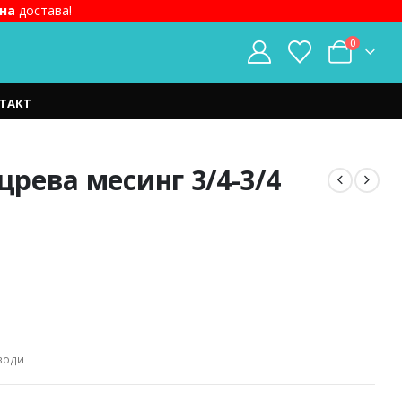
на
достава!
0
ТАКТ
црева месинг 3/4-3/4
t
ден.
води