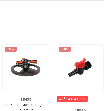
-30%
-50%
Фабрички Цени
18439
Подна ротирачка тројна
прскалка
18656