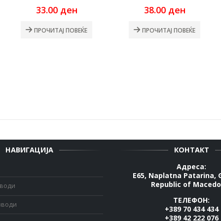
urrent
33.00
ден
38.00
ден
ice
:
ПРОЧИТАЈ ПОВЕЌЕ
ПРОЧИТАЈ ПОВЕЌЕ
2.00 ден.
НАВИГАЦИЈА
КОНТАКТ
Адреса:
E65, Naplatna Patarina, 
Republic of Macedo
зводи
ТЕЛЕФОН:
зводи
+389 70 434 434
+389 42 222 076