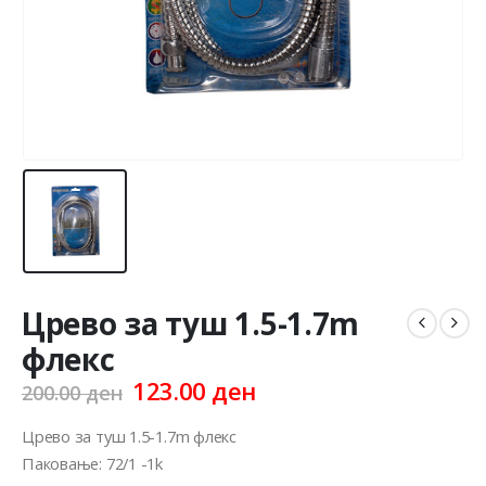
Црево за туш 1.5-1.7m
флекс
Original
Current
123.00
ден
200.00
ден
price
price
was:
is:
Црево за туш 1.5-1.7m флекс
200.00 ден.
123.00 ден.
Паковање: 72/1 -1k