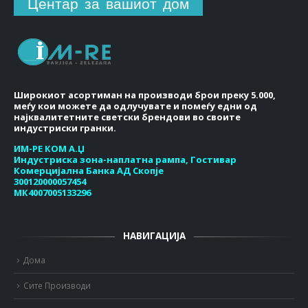
Центар за вашиот дом
Широкиот асортиман на производи брои преку 5.000,
меѓу кои можете да одлучувате и помеѓу едни од
најквалитетните светски брендови во своите
индустриски гранки.
ИМ-РЕ КОМ А.Џ
Индустриска зона-наплатна рампа, Гостивар
Комерцијална Банка АД Скопје
300120000057454
МК4007005133296
НАВИГАЦИЈА
Дома
Сите Производи