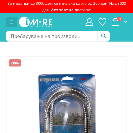
За нарачки до 3000 ден. се наплаќа карго од 200 ден. Над 3000
ден.
безплатна
достава!
0
-39%