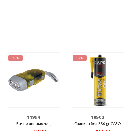
-40%
-30%
11994
18502
Рачно динамо лед
Силикон бел 280 gr CAPO