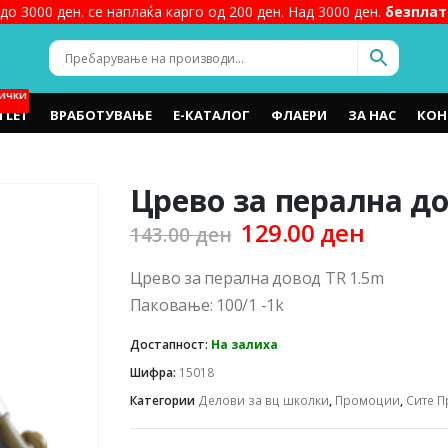
до 3000 ден. се наплаќа карго од 200 ден. Над 3000 ден.
безплат
ИЧКИ
TLET
ВРАБОТУВАЊЕ
Е-КАТАЛОГ
ФЛАЕРИ
ЗА НАС
КОН
Црево за перална до
Original
Curren
129.00
ден
143.00
ден
price
price
was:
is:
Црево за перална довод TR 1.5m
143.00 ден.
129.00 
Паковање: 100/1 -1k
Достапност:
На залиха
Шифра:
15018
Категории
Делови за вц школки
,
Промоции
,
Сите 