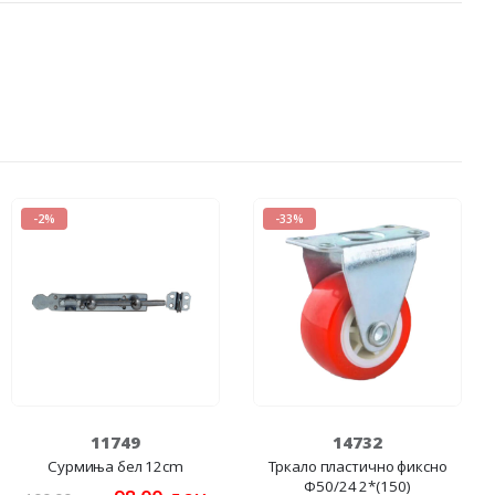
-2%
-33%
11749
14732
Сурмиња бел 12cm
Тркало пластично фиксно
Ф50/24 2*(150)