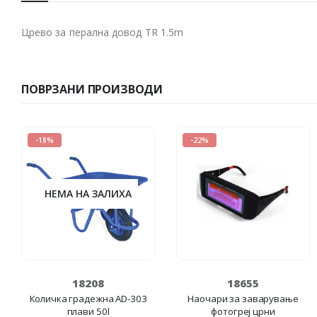
Црево за перална довод TR 1.5m
ПОВРЗАНИ ПРОИЗВОДИ
-18%
-22%
НЕМА НА ЗАЛИХА
18208
18655
Количка градежна AD-303
Наочари за заварување
плави 50l
фотогреј црни