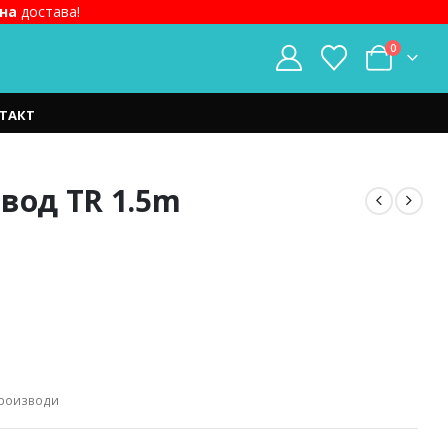
на
достава!
0
ТАКТ
вод TR 1.5m
t
ден.
Производи