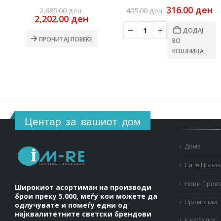
Original
Original
C
316.00
ден
2,685.00
ден
405.00
ден
price
Current
price
pr
2,202.00
ден
was:
price
was:
is
ДОДАЈ
2,685.00 ден.
is:
405.00 ден.
31
ПРОЧИТАЈ ПОВЕЌЕ
ВО
2,202.00 ден.
КОШНИЦА
Центар за вашиот дом
Дома
Сите Прои
Нови Прои
Широкиот асортиман на производи
брои преку 5.000, меѓу кои можете да
Промоции
одлучувате и помеѓу едни од
најквалитетните светски брендови
Е-КАТАЛОГ