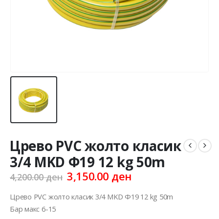
Црево PVC жолто класик
3/4 MKD Ф19 12 kg 50m
Original
Current
3,150.00
ден
4,200.00
ден
price
price
was:
is:
Црево PVC жолто класик 3/4 MKD Ф19 12 kg 50m
4,200.00 ден.
3,150.00 ден.
Бар макс 6-15