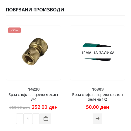
ПОВРЗАНИ ПРОИЗВОДИ
-30%
НЕМА НА ЗАЛИХА
14220
16309
Брза спојка за црево месинг
Брза спојка за црево со стоп
3/4
зелена 1/2
rent
Original
Current
252.00
ден
50.00
ден
360.00
ден
ce
price
price
was:
is:
00 ден.
360.00 ден.
252.00 ден.