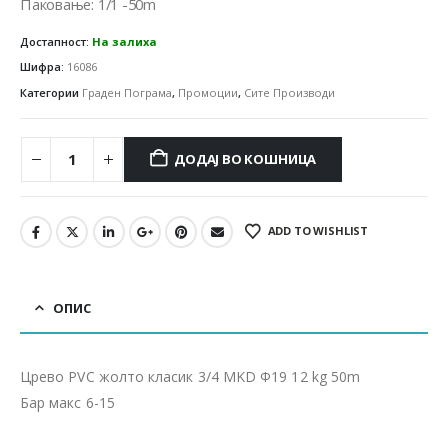
Паковање: 1/1 -50m
Достапност:
На залиха
Шифра:
16086
Категории
Граден Пограма
,
Промоции
,
Сите Производи
ДОДАЈ ВО КОШНИЦА
ADD TO WISHLIST
ОПИС
Црево PVC жолто класик 3/4 MKD Ф19 12 kg 50m
Бар макс 6-15