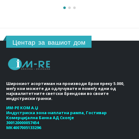
Центар за вашиот дом
Широкиот асортиман на производи брои преку 5.000,
меѓу кои можете да одлучувате и помеѓу едни од
најквалитетните светски брендови во своите
индустриски гранки.
ИМ-РЕ КОМ А.Џ
Индустриска зона-наплатна рампа, Гостивар
Комерцијална Банка АД Скопје
300120000057454
МК4007005133296