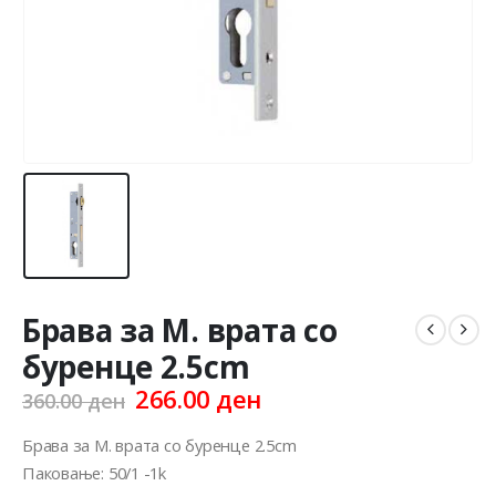
Брава за М. врата со
буренце 2.5cm
Original
Current
266.00
ден
360.00
ден
price
price
was:
is:
Брава за М. врата со буренце 2.5cm
360.00 ден.
266.00 ден.
Паковање: 50/1 -1k