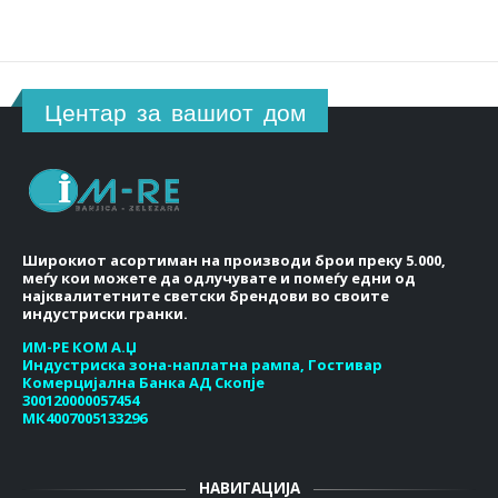
Центар за вашиот дом
Широкиот асортиман на производи брои преку 5.000,
меѓу кои можете да одлучувате и помеѓу едни од
најквалитетните светски брендови во своите
индустриски гранки.
ИМ-РЕ КОМ А.Џ
Индустриска зона-наплатна рампа, Гостивар
Комерцијална Банка АД Скопје
300120000057454
МК4007005133296
НАВИГАЦИЈА