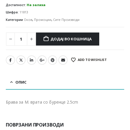
Достапност:
На залиха
Шифра:
11813
Категории
Оков
,
Промоции
,
Сите Производи
ДОДАЈ ВО КОШНИЦА
ADD TO WISHLIST
ОПИС
Брава за М. врата со буренце 2.5cm
ПОВРЗАНИ ПРОИЗВОДИ