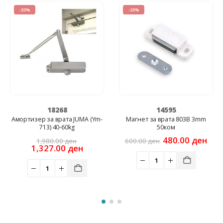
-33%
-20%
18268
14595
Амортизер за врата JUMA (Ym-
Магнет за врата 803B 3mm
713) 40-60kg
50ком
rrent
Original
Original
Cur
480.00
ден
1,980.00
ден
600.00
ден
ice
price
Current
price
pric
1,327.00
ден
was:
price
was:
is:
8.00 ден.
1,980.00 ден.
is:
600.00 ден.
480
1,327.00 ден.