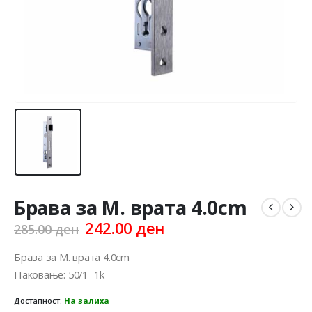
Брава за М. врата 4.0cm
Original
Current
242.00
ден
285.00
ден
price
price
was:
is:
Брава за М. врата 4.0cm
285.00 ден.
242.00 ден.
Паковање: 50/1 -1k
Достапност:
На залиха