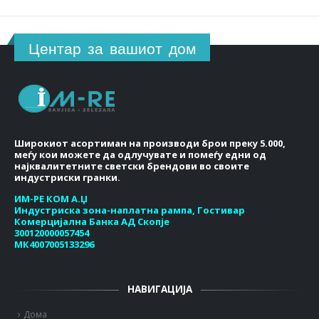
Центар за вашиот дом
Широкиот асортиман на производи брои преку 5.000,
меѓу кои можете да одлучувате и помеѓу едни од
најквалитетните светски брендови во своите
индустриски гранки.
ИМ-РЕ КОМ А.Џ
Индустриска зона-наплатна рампа, Гостивар
Комерцијална Банка АД Скопје
300120000057454
МК4007005133296
НАВИГАЦИЈА
Дома