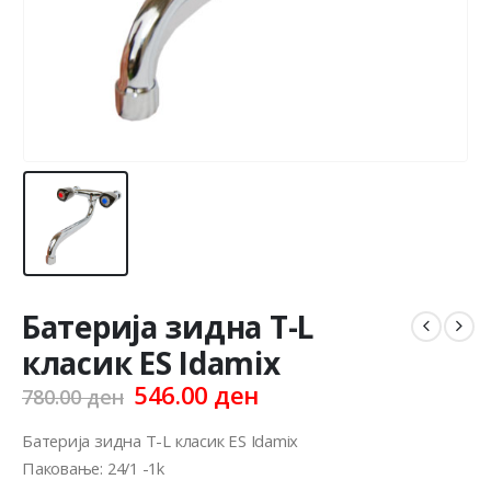
Батерија зидна T-L
класик ES Idamix
Original
Current
546.00
ден
780.00
ден
price
price
was:
is:
Батерија зидна T-L класик ES Idamix
780.00 ден.
546.00 ден.
Паковање: 24/1 -1k