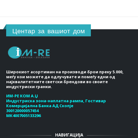
Центар за вашиот дом
Широкиот асортиман на производи брои преку 5.000,
меѓу кои можете да одлучувате и помеѓу едни од
најквалитетните светски брендови во своите
индустриски гранки.
ИМ-РЕ КОМ А.Џ
Индустриска зона-наплатна рампа, Гостивар
Комерцијална Банка АД Скопје
300120000057454
МК4007005133296
НАВИГАЦИЈА