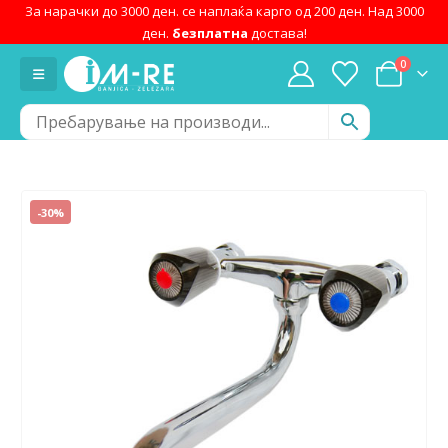
За нарачки до 3000 ден. се наплаќа карго од 200 ден. Над 3000
ден.
безплатна
достава!
0
-30%