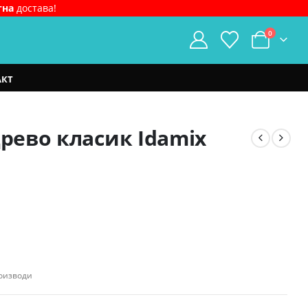
тна
достава!
0
АКТ
црево класик Idamix
ent
e
0.00 ден.
оизводи