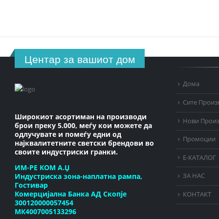
Центар за вашиот дом
Дома
Сите Произ
Широкиот асортиман на производи
Нови Прои
брои преку 5.000, меѓу кои можете да
одлучувате и помеѓу едни од
Промоции
најквалитетните светски брендови во
своите индустриски гранки.
Е-КАТАЛОГ
ИМ-РЕ КОМ А.Џ
Индустриска зона-наплатна рампа,
ЗА НАС
Гостивар
Комерцијална Банка АД Скопје
КОНТАКТ
300120000057454
МК4007005133296