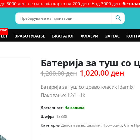
до 3000 ден. се наплаќа карго од 200 ден. Над 3000 ден.
безпла
ИЧКИ
LET
ВРАБОТУВАЊЕ
Е-КАТАЛОГ
ФЛАЕРИ
ЗА НАС
КОНТ
Батерија за туш со 
Original
Curr
1,020.00
ден
1,200.00
ден
price
pric
was:
is:
Батерија за туш со црево класик Idamix
1,200.00 ден.
1,02
Паковање: 12/1 -1k
Достапност:
На залиха
Шифра:
13838
Категории
Делови за вц школки
,
Промоции
,
Сите Пр