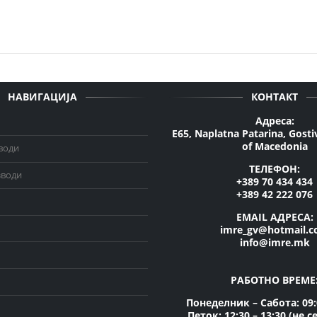
НАВИГАЦИЈА
КОНТАКТ
Адреса:
E65, Naplatna Patarina, Gosti
of Macedonia
води
ТЕЛЕФОН:
зводи
+389 70 434 434
+389 42 222 076
EMAIL АДРЕСА:
imre_gv@hotmail.
info@imre.mk
РАБОТНО ВРЕМЕ
Понеделник – Сабота: 09:0
Петок: 12:30 – 13:30 (не с