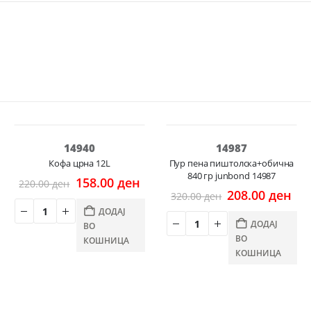
-28%
-35%
14940
14987
Кофа црна 12L
Пур пена пиштолска+обична
840 гр junbond 14987
l
Original
Current
158.00
ден
220.00
ден
nt
price
price
Original
Cur
208.00
ден
320.00
ден
was:
is:
price
pri
ДОДАЈ
0 ден.
220.00 ден.
158.00 ден.
was:
is:
ДОДАЈ
ВО
.00 ден.
320.00 ден.
208
ВО
КОШНИЦА
КОШНИЦА