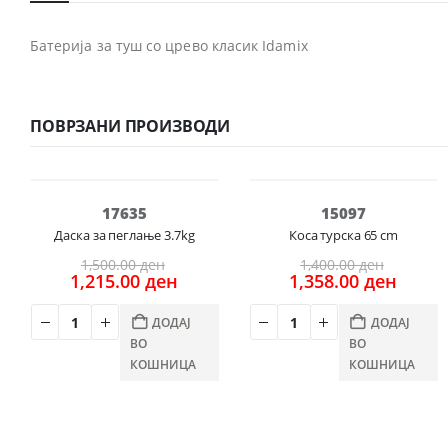
Батерија за туш со црево класик Idamix
ПОВРЗАНИ ПРОИЗВОДИ
-19%
-3%
17635
15097
Даска за пеглање 3.7kg
Коса турска 65 cm
Original
Origina
1,500.00
ден
1,400.00
ден
price
Current
price
Curre
1,215.00
ден
1,358.00
ден
was:
price
was:
price
1,500.00 ден.
is:
1,400.0
is:
ДОДАЈ
ДОДАЈ
1,215.00 ден.
1,358
ВО
ВО
КОШНИЦА
КОШНИЦА