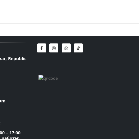
var, Republic
com
:
0 – 17:00
е работи)