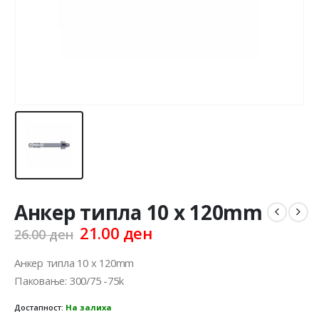
Анкер типла 10 x 120mm
Original
Current
21.00
ден
26.00
ден
price
price
was:
is:
Анкер типла 10 x 120mm
26.00 ден.
21.00 ден.
Паковање: 300/75 -75k
Достапност:
На залиха