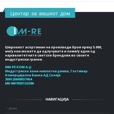
Центар за вашиот дом
Широкиот асортиман на производи брои преку 5.000,
меѓу кои можете да одлучувате и помеѓу едни од
најквалитетните светски брендови во своите
индустриски гранки.
ИМ-РЕ КОМ А.Џ
Индустриска зона-наплатна рампа, Гостивар
Комерцијална Банка АД Скопје
300120000057454
МК4007005133296
НАВИГАЦИЈА
Дома